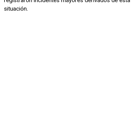
registraron incidentes mayores derivados de esta
situación.