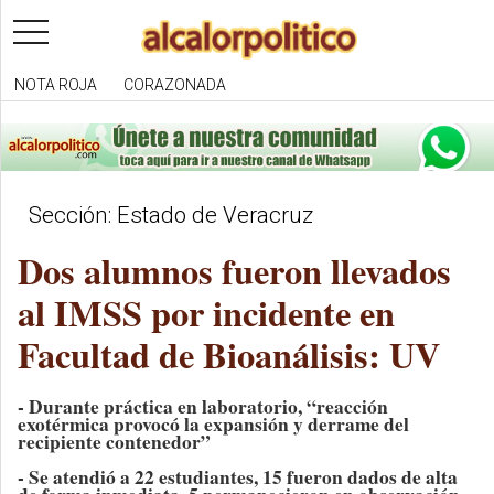
toggle
navigation
NOTA ROJA
CORAZONADA
Sección: Estado de Veracruz
Dos alumnos fueron llevados
al IMSS por incidente en
Facultad de Bioanálisis: UV
- Durante práctica en laboratorio, “reacción
exotérmica provocó la expansión y derrame del
recipiente contenedor”
- Se atendió a 22 estudiantes, 15 fueron dados de alta