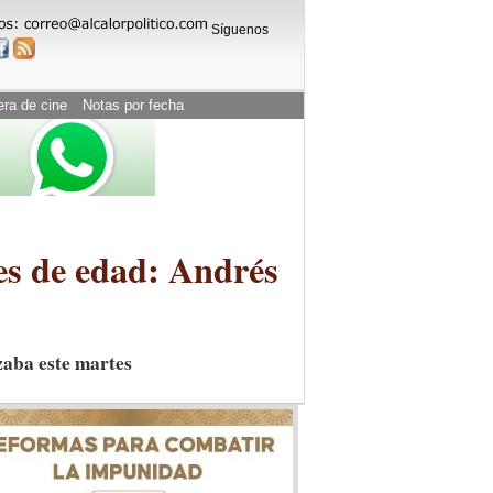
Síguenos
era de cine
Notas por fecha
es de edad: Andrés
zaba este martes