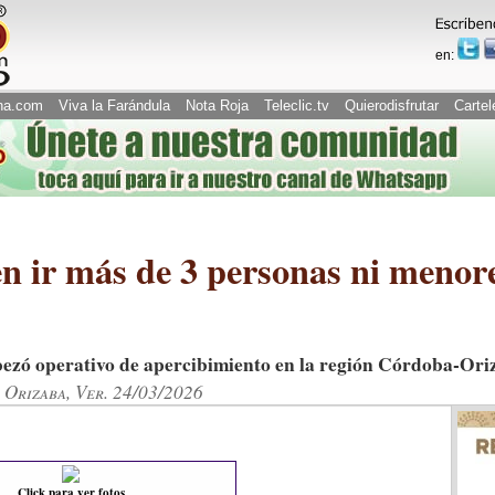
en:
na.com
Viva la Farándula
Nota Roja
Teleclic.tv
Quierodisfrutar
Cartel
n ir más de 3 personas ni menor
abezó operativo de apercibimiento en la región Córdoba-Ori
Orizaba, Ver. 24/03/2026
Click para ver fotos