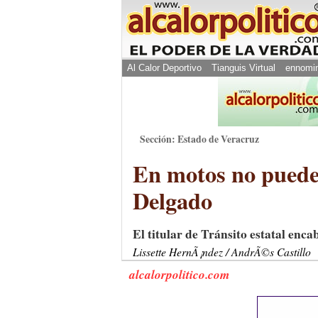
Al Calor Deportivo
Tianguis Virtual
ennomi
Sección: Estado de Veracruz
En motos no puede
Delgado
El titular de Tránsito estatal enc
Lissette HernÃ¡ndez / AndrÃ©s Castillo
alcalorpolitico.com