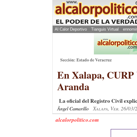
Al Calor Deportivo
Tianguis Virtual
ennomi
Sección: Estado de Veracruz
En Xalapa, CURP bi
Aranda
La oficial del Registro Civil explic
Xalapa, Ver. 26/03/
Ãngel Camarillo
alcalorpolitico.com