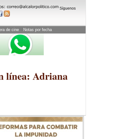
Síguenos
era de cine
Notas por fecha
n línea: Adriana