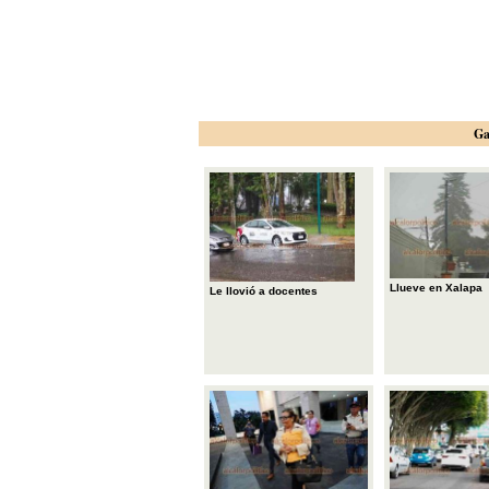
Ga
Llueve en Xalapa
Le llovió a docentes