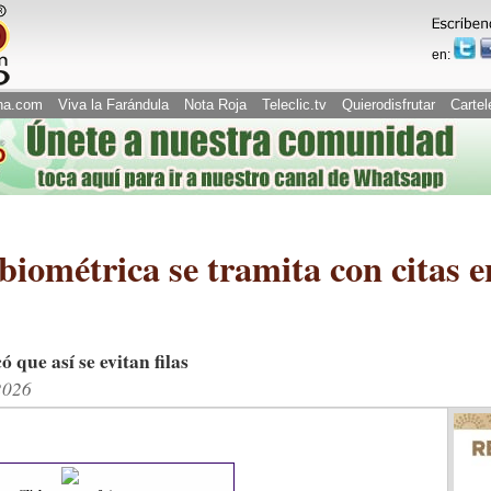
en:
na.com
Viva la Farándula
Nota Roja
Teleclic.tv
Quierodisfrutar
Cartel
ométrica se tramita con citas e
ó que así se evitan filas
2026