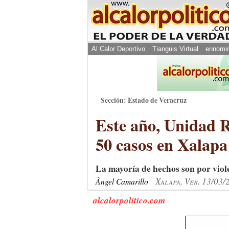
Al Calor Deportivo
Tianguis Virtual
ennomi
Sección: Estado de Veracruz
Este año, Unidad R
50 casos en Xalapa
La mayoría de hechos son por viol
Xalapa, Ver. 13/03/
Ãngel Camarillo
alcalorpolitico.com