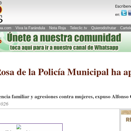
en:
na.com
Viva la Farándula
Nota Roja
Teleclic.tv
Quierodisfrutar
Cartel
osa de la Policía Municipal ha 
encia familiar y agresiones contra mujeres, expuso Alfons
2026