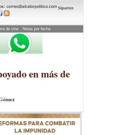
Síguenos
era de cine
Notas por fecha
apoyado en más de
o Gómez