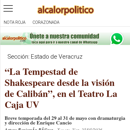
toggle
navigation
NOTA ROJA
CORAZONADA
Sección: Estado de Veracruz
“La Tempestad de
Shakespeare desde la visión
de Calibán”, en el Teatro La
Caja UV
Breve temporada del 29 al 31 de mayo con dramaturgia
y dirección de Enrique Cancio
Arturo BenjamÃ­n PÃ©rez
Xalapa, Ver. 25/05/2026