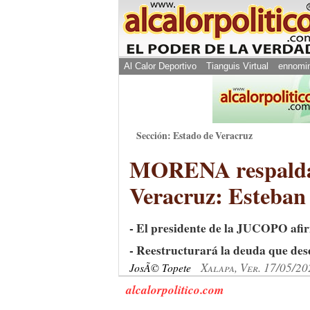
Al Calor Deportivo
Tianguis Virtual
ennomi
Sección: Estado de Veracruz
MORENA respaldará 
Veracruz: Esteban
- El presidente de la JUCOPO afi
- Reestructurará la deuda que des
Xalapa, Ver. 17/05/20
JosÃ© Topete
alcalorpolitico.com