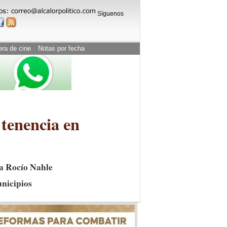
Síguenos
era de cine
Notas por fecha
 tenencia en
ra Rocío Nahle
unicipios