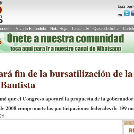
en:
na.com
Viva la Farándula
Nota Roja
Teleclic.tv
Quierodisfrutar
Cartel
fin de la bursatilización de la
 Bautista
rmó que el Congreso apoyará la propuesta de la gobernado
de 2008 compromete las participaciones federales de 199 m
26