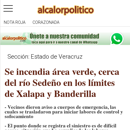
toggle
navigation
NOTA ROJA
CORAZONADA
Sección: Estado de Veracruz
Se incendia área verde, cerca
del río Sedeño en los límites
de Xalapa y Banderilla
- Vecinos dieron aviso a cuerpos de emergencia, las
cuales se trasladaron para iniciar labores de control y
sofocamiento
- El punto donde se registra el siniestro es de difícil