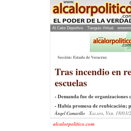
Al Calor Deportivo
Tianguis Virtual
ennomi
Sección: Estado de Veracruz
Tras incendio en re
escuelas
- Demanda fue de organizaciones civ
- Había promesa de reubicación; p
Xalapa, Ver. 18/03/
Ãngel Camarillo
alcalorpolitico.com