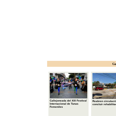
Ga
Callejoneada del XIII Festival
Reabren circulació
Internacional de Tunas
concluir rehabilita
Femeniles