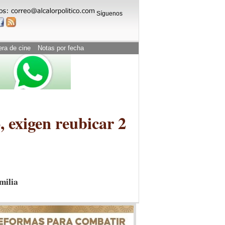
Síguenos
era de cine
Notas por fecha
, exigen reubicar 2
milia