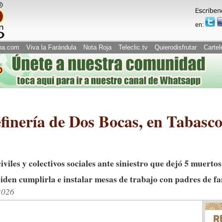
en:
na.com
Viva la Farándula
Nota Roja
Teleclic.tv
Quierodisfrutar
Cartel
finería de Dos Bocas, en Tabasco
iles y colectivos sociales ante siniestro que dejó 5 muertos
iden cumplirla e instalar mesas de trabajo con padres de fa
2026