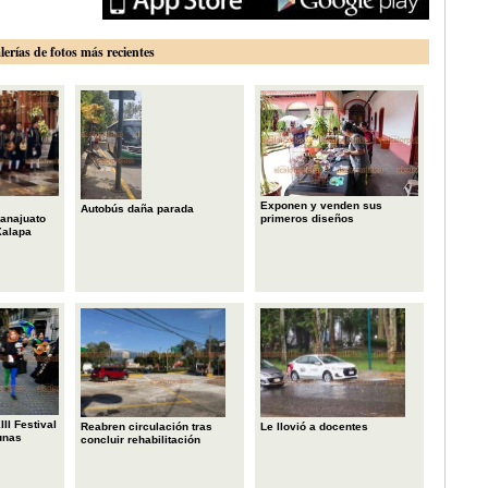
lerías de fotos más recientes
Exponen y venden sus
Autobús daña parada
primeros diseños
anajuato
Xalapa
II Festival
Reabren circulación tras
Le llovió a docentes
unas
concluir rehabilitación