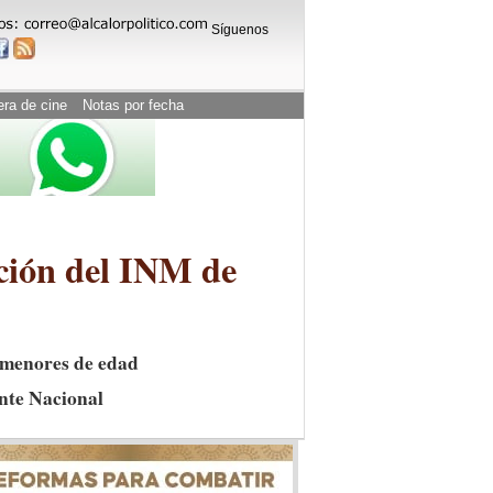
Síguenos
era de cine
Notas por fecha
ción del INM de
7 menores de edad
ente Nacional