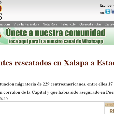
en:
na.com
Viva la Farándula
Nota Roja
Teleclic.tv
Quierodisfrutar
Cartel
tes rescatados en Xalapa a Esta
ituación migratoria de 229 centroamericanos, entre ellos 1
en corralón de la Capital y que había sido asegurado en Pu
2026