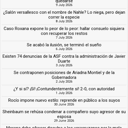
quedarse
9 July 2026
¿Salón versallesco con el nombre de Nahle? Lo niega, pero dejan
correr la especie
8 July 2026
Caso Roxana expone lo peor de lo peor: hallar consuelo siquiera
con recuperar los restos
7 July 2026
Se acabó la ilusión, se terminó el sueño
6 July 2026
Existen 74 denuncias de la ASF contra la administración de Javier
Duarte
3 July 2026
Se contraponen posiciones de Ariadna Montiel y de la
Gobernadora
2 July 2026
¿Y si sí? ¡Sí! ¡Contundentemente sí! 2-0, con autoridad
1 July 2026
Rocío impone nuevo estilo: reprende en público a los suyos
30 June 2026
Sheinbaum se rehúsa condenar a compañero suyo agresor de su
esposa
29 June 2026
Morena debe ofrecer disculpa a los veracruzanos por la mala