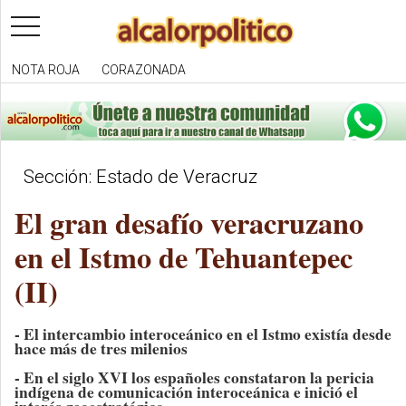
toggle
navigation
NOTA ROJA
CORAZONADA
Sección: Estado de Veracruz
El gran desafío veracruzano
en el Istmo de Tehuantepec
(II)
- El intercambio interoceánico en el Istmo existía desde
hace más de tres milenios
- En el siglo XVI los españoles constataron la pericia
indígena de comunicación interoceánica e inició el