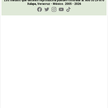
Los medios que deseen reproducirla pueden contratar al: 800 55 29 870
Xalapa, Veracruz - México. 2005 - 2026