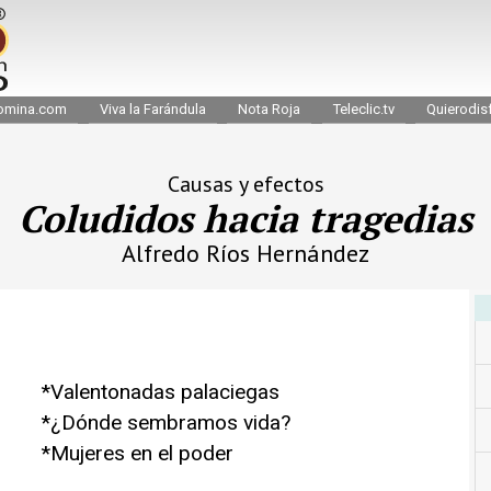
omina.com
Viva la Farándula
Nota Roja
Teleclic.tv
Quierodisf
Causas y efectos
Coludidos hacia tragedias
Alfredo Ríos Hernández
*Valentonadas palaciegas
*¿Dónde sembramos vida?
*Mujeres en el poder