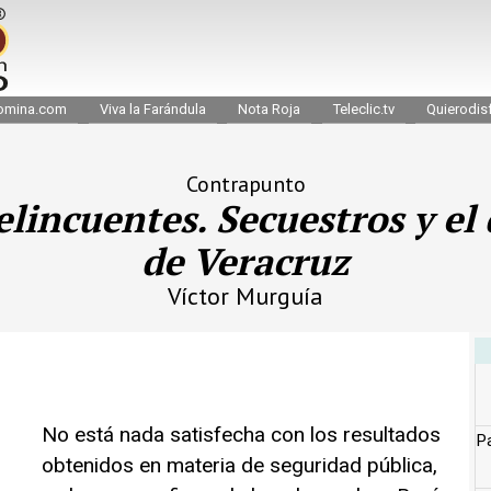
omina.com
Viva la Farándula
Nota Roja
Teleclic.tv
Quierodisf
Contrapunto
delincuentes. Secuestros y e
de Veracruz
Víctor Murguía
No está nada satisfecha con los resultados
Pa
obtenidos en materia de seguridad pública,