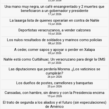
22 jul 2026
Una mano muy negra, un café ensangrentado y 2 muertes que
beneficiaron a un gobernador y presidente
17 jul 2026
La laaarga lista de quienes operarían en contra de Nahle
15 jul 2026
Deportistas veracruzanos, a vender calzones
10 jul 2026
Los nulos resultados de soldados y marinos como policías
08 jul 2026
A ceder, comer sapos y apoyar o perder en Xalapa
03 jul 2026
Nahle está como Cuitláhuac. Un veracruzano para dirigir la OMS
01 jul 2026
Las diputaciones que perdería Morena. ¿Los vaticinios se
cumplirán?
26 jun 2026
Los dueños de postes, camellones y banquetas
25 jun 2026
Cansadas, con hambre, sin dinero y con la Presidencia encima
19 jun 2026
El trato de segunda a los aliados y el futuro (sin especulaciones)
de Américo