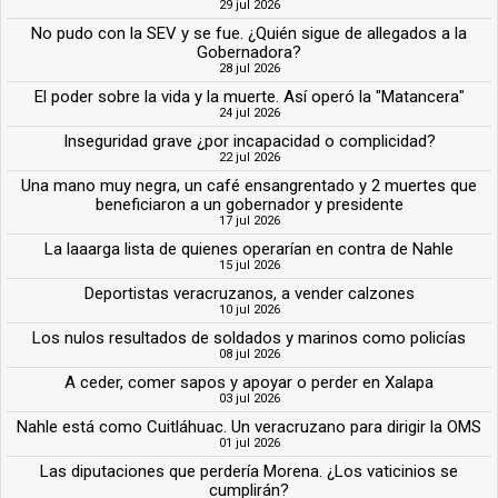
29 jul 2026
No pudo con la SEV y se fue. ¿Quién sigue de allegados a la
Gobernadora?
28 jul 2026
El poder sobre la vida y la muerte. Así operó la "Matancera"
24 jul 2026
Inseguridad grave ¿por incapacidad o complicidad?
22 jul 2026
Una mano muy negra, un café ensangrentado y 2 muertes que
beneficiaron a un gobernador y presidente
17 jul 2026
La laaarga lista de quienes operarían en contra de Nahle
15 jul 2026
Deportistas veracruzanos, a vender calzones
10 jul 2026
Los nulos resultados de soldados y marinos como policías
08 jul 2026
A ceder, comer sapos y apoyar o perder en Xalapa
03 jul 2026
Nahle está como Cuitláhuac. Un veracruzano para dirigir la OMS
01 jul 2026
Las diputaciones que perdería Morena. ¿Los vaticinios se
cumplirán?