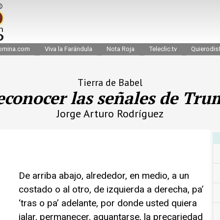
omina.com
Viva la Farándula
Nota Roja
Teleclic.tv
Quierodisf
Tierra de Babel
econocer las señales de Tru
Jorge Arturo Rodríguez
De arriba abajo, alrededor, en medio, a un
costado o al otro, de izquierda a derecha, pa’
‘tras o pa’ adelante, por donde usted quiera
jalar, permanecer, aguantarse, la precariedad