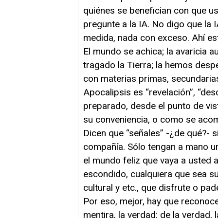
quiénes se benefician con que ust
pregunte a la IA. No digo que la 
medida, nada con exceso. Ahí está
El mundo se achica; la avaricia 
tragado la Tierra; la hemos desp
con materias primas, secundarias, 
Apocalipsis es “revelación”, “de
preparado, desde el punto de vist
su conveniencia, o como se aco
Dicen que “señales” -¿de qué?- 
compañía. Sólo tengan a mano un
el mundo feliz que vaya a usted 
escondido, cualquiera que sea su n
cultural y etc., que disfrute o pa
Por eso, mejor, hay que reconocer
mentira, la verdad; de la verdad,