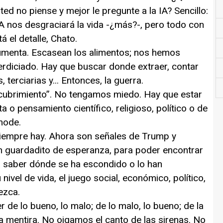
ed no piense y mejor le pregunte a la IA? Sencillo:
IA nos desgraciará la vida -¿más?-, pero todo con
 el detalle, Chato.
aumenta. Escasean los alimentos; nos hemos
erdiciado. Hay que buscar donde extraer, contar
terciarias y... Entonces, la guerra.
scubrimiento”. No tengamos miedo. Hay que estar
a o pensamiento científico, religioso, político o de
mode.
siempre hay. Ahora son señales de Trump y
 guardadito de esperanza, para poder encontrar
a saber dónde se ha escondido o lo han
ivel de vida, el juego social, económico, político,
dezca.
 de lo bueno, lo malo; de lo malo, lo bueno; de la
 la mentira. No oigamos el canto de las sirenas. No