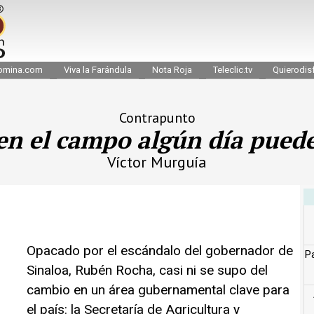
omina.com
Viva la Farándula
Nota Roja
Teleclic.tv
Quierodisf
Contrapunto
en el campo algún día pued
Víctor Murguía
Opacado por el escándalo del gobernador de
Pa
Sinaloa, Rubén Rocha, casi ni se supo del
cambio en un área gubernamental clave para
el país: la Secretaría de Agricultura y