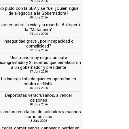
29 July 2026
No pudo con la SEV y se fue. ¿Quién sigue
de allegados a la Gobernadora?
28 July 2026
l poder sobre la vida y la muerte. Así operó
la "Matancera"
24 July 2026
Inseguridad grave ¿por incapacidad o
complicidad?
22 July 2026
Una mano muy negra, un café
nsangrentado y 2 muertes que beneficiaron
a un gobernador y presidente
17 July 2026
La laaarga lista de quienes operarían en
contra de Nahle
15 July 2026
Deportistas veracruzanos, a vender
calzones
10 July 2026
os nulos resultados de soldados y marinos
como policías
8 July 2026
 ceder, comer sapos y apoyar o perder en