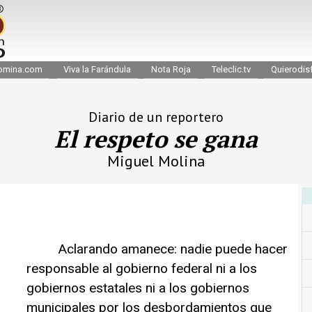
omina.com
Viva la Farándula
Nota Roja
Teleclic.tv
Quierodisf
Diario de un reportero
El respeto se gana
Miguel Molina
Aclarando amanece: nadie puede hacer
responsable al gobierno federal ni a los
gobiernos estatales ni a los gobiernos
municipales por los desbordamientos que