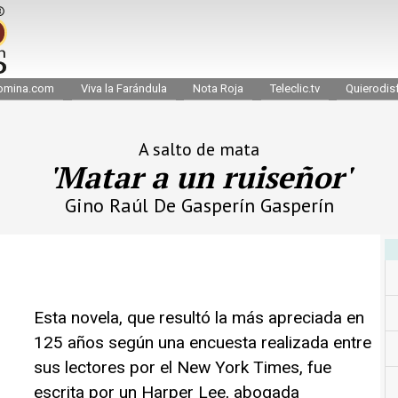
omina.com
Viva la Farándula
Nota Roja
Teleclic.tv
Quierodisf
A salto de mata
'Matar a un ruiseñor'
Gino Raúl De Gasperín Gasperín
Esta novela, que resultó la más apreciada en
125 años según una encuesta realizada entre
sus lectores por el New York Times, fue
escrita por un Harper Lee, abogada