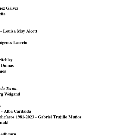
nez Gálvez
eña
 - Louisa May Alcott
ógenes Laercio
itchley
e Dumas
mos
da Terán.
örg Weigand
y
- Alba Cardalda
olicíacos 1981-2023 - Gabriel Trujillo Muñoz
ntaki
 Sadhguru