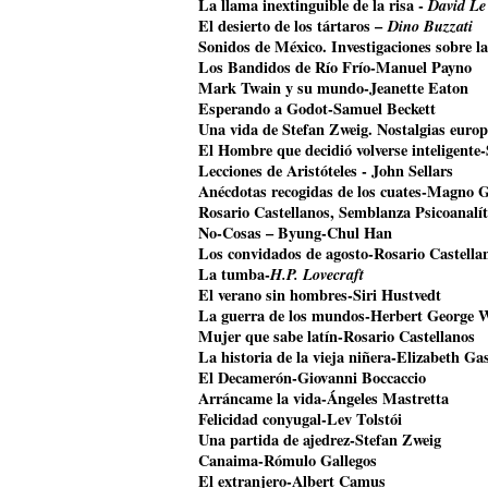
La llama inextinguible de la risa -
David Le
El desierto de los tártaros –
Dino Buzzati
Sonidos de México. Investigaciones sobre l
Los Bandidos de Río Frío-Manuel Payno
Mark Twain y su mundo-Jeanette Eaton
Esperando a Godot-Samuel Beckett
Una vida de Stefan Zweig. Nostalgias euro
El Hombre que decidió volverse inteligente
Lecciones de Aristóteles - John Sellars
Anécdotas recogidas de los cuates-Magno 
Rosario Castellanos, Semblanza Psicoanalí
No-Cosas – Byung-Chul Han
Los convidados de agosto-Rosario Castella
La tumba-
H.P. Lovecraft
El verano sin hombres-Siri Hustvedt
La guerra de los mundos-Herbert George W
Mujer que sabe latín-Rosario Castellanos
La historia de la vieja niñera-Elizabeth Gas
El Decamerón-Giovanni Boccaccio
Arráncame la vida-Ángeles Mastretta
Felicidad conyugal-Lev Tolstói
Una partida de ajedrez-Stefan Zweig
Canaima-Rómulo Gallegos
El extranjero-Albert Camus