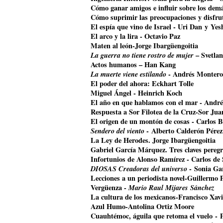
Cómo ganar amigos e influir sobre los dem
Cómo suprimir las preocupaciones y disfrut
El espía que vino de Israel - Uri Dan y Ye
El arco y la lira - Octavio Paz
Maten al león-Jorge Ibargüengoitia
La guerra no tiene rostro de mujer
– Svetla
Actos humanos – Han Kang
La muerte viene estilando
- Andrés Montero
El poder del ahora: Eckhart Tolle
Miguel Ángel - Heinrich Koch
El año en que hablamos con el mar - Andr
Respuesta a Sor Filotea de la Cruz-Sor Jua
El origen de un montón de cosas - Carlos B
Sendero del viento
- Alberto Calderón Pérez
La Ley de Herodes. Jorge Ibargüengoitia
Gabriel García Márquez. Tres claves pereg
Infortunios de Alonso Ramírez - Carlos de
DIOSAS Creadoras del universo
- Sonia Ga
Lecciones a un periodista novel-Guillermo 
Vergüenza -
Mario Raul Mijares Sánchez
La cultura de los mexicanos-Francisco Xavi
Azul Humo-Antolina Ortiz Moore
Cuauhtémoc, águila que retoma el vuelo
- 