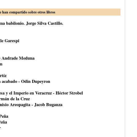
e han compartido sobre otros libros
a babilonio. Jorge Silva Castillo.
le Garespi
ce Andrade Meduna
om
rtíz
ha acabado - Odin Dupeyron
esa y el Imperio en Veracruz - Héctor Strobel
ermán de la Cruz
onisio Areopagita - Jacob Buganza
 Peña
Peña
r