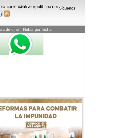
Síguenos
era de cine
Notas por fecha