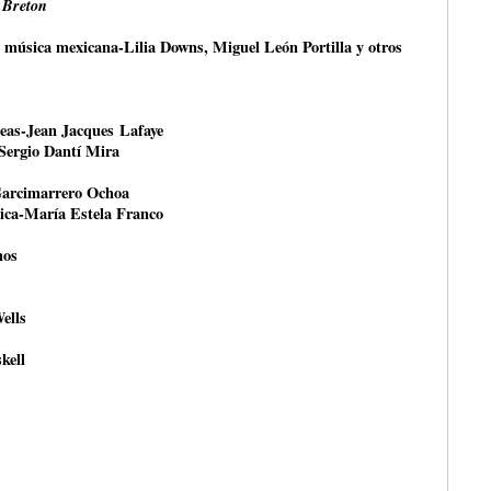
 Breton
a música mexicana-Lilia Downs, Miguel León Portilla y otros
peas-Jean Jacques Lafaye
-Sergio Dantí Mira
Garcimarrero Ochoa
tica-María Estela Franco
nos
ells
kell