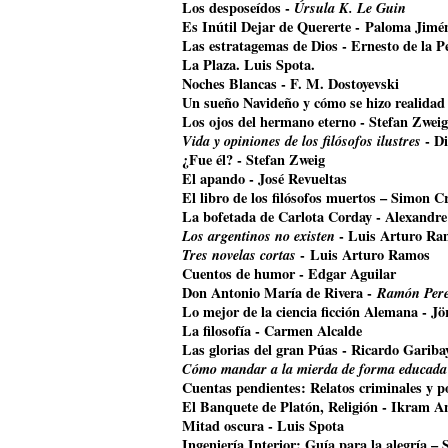
Los desposeídos -
Úrsula K. Le Guin
Es Inútil Dejar de Quererte - Paloma Jimé
Las estratagemas de Dios - Ernesto de la P
La Plaza. Luis Spota.
Noches Blancas - F. M. Dostoyevski
Un sueño Navideño y cómo se hizo realidad
Los ojos del hermano eterno - Stefan Zweig
Vida y opiniones de los filósofos ilustres
- Di
¿Fue él? - Stefan Zweig
El apando - José Revueltas
El libro de los filósofos muertos – Simon Cr
La bofetada de Carlota Corday - Alexandr
Los argentinos no existen
- Luis Arturo Ra
Tres novelas cortas
- Luis Arturo Ramos
Cuentos de humor - Edgar Aguilar
Don Antonio María de Rivera -
Ramón Pere
Lo mejor de la ciencia ficción Alemana - J
La filosofía - Carmen Alcalde
Las glorias del gran Púas - Ricardo Gariba
Cómo mandar a la mierda de forma educada
Cuentas pendientes: Relatos criminales y p
El Banquete de Platón, Religión - Ikram A
Mitad oscura - Luis Spota
Ingeniería Interior: Guía para la alegría –