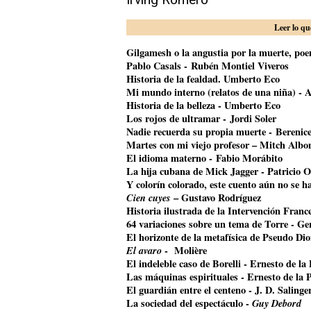
Leer lo qu
Gilgamesh o la angustia por la muerte, poem
Pablo Casals - Rubén Montiel Viveros
Historia de la fealdad. Umberto Eco
Mi mundo interno (relatos de una niña) - A
Historia de la belleza - Umberto Eco
Los rojos de ultramar - Jordi Soler
Nadie recuerda su propia muerte - Bereni
Martes con mi viejo profesor – Mitch Alb
El idioma materno - Fabio Morábito
La hija cubana de Mick Jagger
- Patricio O
Y colorín colorado, este cuento aún no se 
Cien cuyes
– Gustavo Rodríguez
Historia ilustrada de la Intervención Franc
64 variaciones sobre un tema de Torre - G
El horizonte de la metafísica de Pseudo Di
El avaro
- Molière
El indeleble caso de Borelli - Ernesto de la
Las máquinas espirituales - Ernesto de la 
El guardián entre el centeno - J. D. Salinge
La sociedad del espectáculo -
Guy Debord