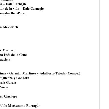
ás – Dale Carnegie
ar de la vida – Dale Carnegie
shayahu Ben-Porat
na Alekievich
és Montero
na Inés de la Cruz
autista
rinas - Germán Martínez y Adalberto Tejeda (Comps.)
 Sigüenza y Góngora
rcía García
Prieto
er Clavijero
Pablo Moctezuma Barragán