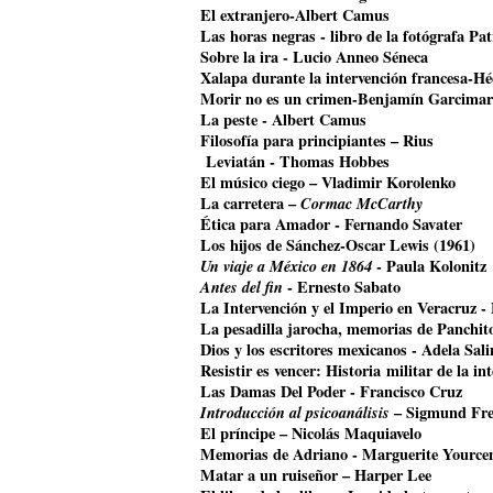
El extranjero-Albert Camus
Las horas negras - libro de la fotógrafa Pat
Sobre la ira - Lucio Anneo Séneca
Xalapa durante la intervención francesa-Hé
Morir no es un crimen-Benjamín Garcimar
La peste - Albert Camus
Filosofía para principiantes – Rius
Leviatán - Thomas Hobbes
El músico ciego – Vladimir Korolenko
La carretera –
Cormac McCarthy
Ética para Amador - Fernando Savater
Los hijos de Sánchez-Oscar Lewis (1961)
Un viaje a México en 1864
- Paula Kolonitz
Antes del fin
- Ernesto Sabato
La Intervención y el Imperio en Veracruz 
La pesadilla jarocha, memorias de Panchit
Dios y los escritores mexicanos - Adela Sali
Resistir es vencer: Historia militar de la i
Las Damas Del Poder - Francisco Cruz
Introducción al psicoanálisis
– Sigmund Fr
El príncipe – Nicolás Maquiavelo
Memorias de Adriano - Marguerite Yource
Matar a un ruiseñor – Harper Lee