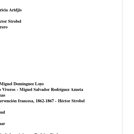
ricia Aridjis
ctor Strobel
rero
- Miguel Domínguez Loyo
o Viveros - Miguel Salvador Rodríguez Azueta
nas
ntervención francesa, 1862-1867 - Héctor Strobel
eud
nar