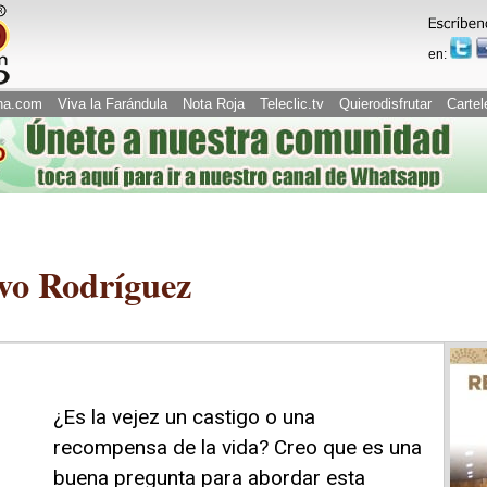
en:
na.com
Viva la Farándula
Nota Roja
Teleclic.tv
Quierodisfrutar
Cartel
vo Rodríguez
¿Es la vejez un castigo o una
recompensa de la vida? Creo que es una
buena pregunta para abordar esta