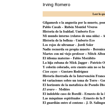
Irving Romero
Leer lo qu
Gilgamesh o la angustia por la muerte, poem
Pablo Casals - Rubén Montiel Viveros
Historia de la fealdad. Umberto Eco
Mi mundo interno (relatos de una niña) - A
Historia de la belleza - Umberto Eco
Los rojos de ultramar - Jordi Soler
Nadie recuerda su propia muerte - Bereni
Martes con mi viejo profesor – Mitch Alb
El idioma materno - Fabio Morábito
La hija cubana de Mick Jagger
- Patricio O
Y colorín colorado, este cuento aún no se 
Cien cuyes
– Gustavo Rodríguez
Historia ilustrada de la Intervención Franc
64 variaciones sobre un tema de Torre - G
El horizonte de la metafísica de Pseudo Di
El avaro
- Molière
El indeleble caso de Borelli - Ernesto de la
Las máquinas espirituales - Ernesto de la 
El guardián entre el centeno - J. D. Salinge