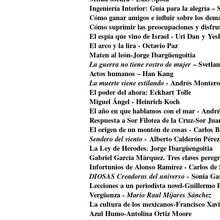
Ingeniería Interior: Guía para la alegría –
Cómo ganar amigos e influir sobre los dem
Cómo suprimir las preocupaciones y disfrut
El espía que vino de Israel - Uri Dan y Ye
El arco y la lira - Octavio Paz
Maten al león-Jorge Ibargüengoitia
La guerra no tiene rostro de mujer
– Svetla
Actos humanos – Han Kang
La muerte viene estilando
- Andrés Montero
El poder del ahora: Eckhart Tolle
Miguel Ángel - Heinrich Koch
El año en que hablamos con el mar - Andr
Respuesta a Sor Filotea de la Cruz-Sor Jua
El origen de un montón de cosas - Carlos B
Sendero del viento
- Alberto Calderón Pérez
La Ley de Herodes. Jorge Ibargüengoitia
Gabriel García Márquez. Tres claves pereg
Infortunios de Alonso Ramírez - Carlos de
DIOSAS Creadoras del universo
- Sonia Ga
Lecciones a un periodista novel-Guillermo 
Vergüenza -
Mario Raul Mijares Sánchez
La cultura de los mexicanos-Francisco Xavi
Azul Humo-Antolina Ortiz Moore