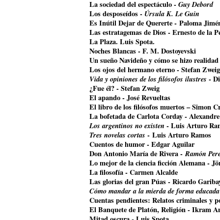
La sociedad del espectáculo -
Guy Debord
Los desposeídos -
Úrsula K. Le Guin
Es Inútil Dejar de Quererte - Paloma Jimé
Las estratagemas de Dios - Ernesto de la P
La Plaza. Luis Spota.
Noches Blancas - F. M. Dostoyevski
Un sueño Navideño y cómo se hizo realidad
Los ojos del hermano eterno - Stefan Zweig
Vida y opiniones de los filósofos ilustres
- Di
¿Fue él? - Stefan Zweig
El apando - José Revueltas
El libro de los filósofos muertos – Simon Cr
La bofetada de Carlota Corday - Alexandr
Los argentinos no existen
- Luis Arturo Ra
Tres novelas cortas
- Luis Arturo Ramos
Cuentos de humor - Edgar Aguilar
Don Antonio María de Rivera -
Ramón Pere
Lo mejor de la ciencia ficción Alemana - J
La filosofía - Carmen Alcalde
Las glorias del gran Púas - Ricardo Gariba
Cómo mandar a la mierda de forma educada
Cuentas pendientes: Relatos criminales y p
El Banquete de Platón, Religión - Ikram A
Mitad oscura - Luis Spota