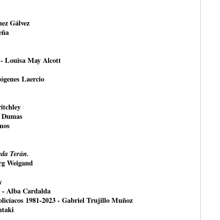
nez Gálvez
eña
 - Louisa May Alcott
ógenes Laercio
itchley
e Dumas
mos
da Terán.
örg Weigand
y
- Alba Cardalda
olicíacos 1981-2023 - Gabriel Trujillo Muñoz
ntaki