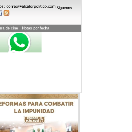
Síguenos
era de cine
Notas por fecha