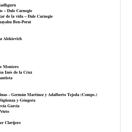
 Sadhguru
ás – Dale Carnegie
ar de la vida – Dale Carnegie
shayahu Ben-Porat
na Alekievich
és Montero
na Inés de la Cruz
autista
rinas - Germán Martínez y Adalberto Tejeda (Comps.)
 Sigüenza y Góngora
rcía García
Prieto
er Clavijero