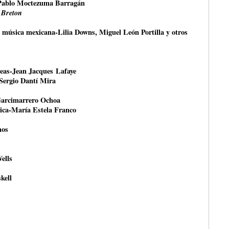
Pablo Moctezuma Barragán
 Breton
a música mexicana-Lilia Downs, Miguel León Portilla y otros
peas-Jean Jacques Lafaye
-Sergio Dantí Mira
Garcimarrero Ochoa
tica-María Estela Franco
nos
ells
kell