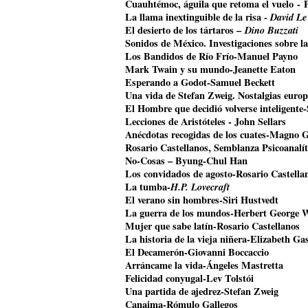
Cuauhtémoc, águila que retoma el vuelo
- 
La llama inextinguible de la risa -
David Le
El desierto de los tártaros –
Dino Buzzati
Sonidos de México. Investigaciones sobre l
Los Bandidos de Río Frío-Manuel Payno
Mark Twain y su mundo-Jeanette Eaton
Esperando a Godot-Samuel Beckett
Una vida de Stefan Zweig. Nostalgias euro
El Hombre que decidió volverse inteligente
Lecciones de Aristóteles - John Sellars
Anécdotas recogidas de los cuates-Magno 
Rosario Castellanos, Semblanza Psicoanalí
No-Cosas – Byung-Chul Han
Los convidados de agosto-Rosario Castella
La tumba-
H.P. Lovecraft
El verano sin hombres-Siri Hustvedt
La guerra de los mundos-Herbert George W
Mujer que sabe latín-Rosario Castellanos
La historia de la vieja niñera-Elizabeth Gas
El Decamerón-Giovanni Boccaccio
Arráncame la vida-Ángeles Mastretta
Felicidad conyugal-Lev Tolstói
Una partida de ajedrez-Stefan Zweig
Canaima-Rómulo Gallegos