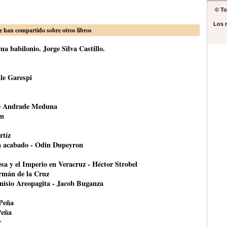
© To
Los 
e han compartido sobre otros libros
a babilonio. Jorge Silva Castillo.
le Garespi
ce Andrade Meduna
om
rtíz
ha acabado - Odin Dupeyron
esa y el Imperio en Veracruz - Héctor Strobel
ermán de la Cruz
onisio Areopagita - Jacob Buganza
 Peña
Peña
r