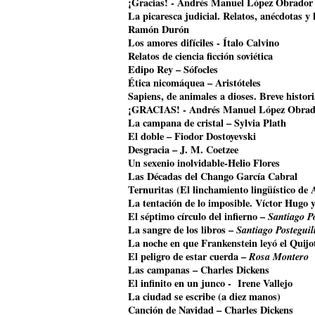
¡Gracias! - Andrés Manuel López Obrador
La picaresca judicial. Relatos, anécdotas y 
Ramón Durón
Los amores difíciles - Ítalo Calvino
Relatos de ciencia ficción soviética
Edipo Rey – Sófocles
Ética nicomáquea – Aristóteles
Sapiens, de animales a dioses. Breve histo
¡GRACIAS! - Andrés Manuel López Obrad
La campana de cristal – Sylvia Plath
El doble – Fiodor Dostoyevski
Desgracia – J. M. Coetzee
Un sexenio inolvidable-Helio Flores
Las Décadas del Chango García Cabral
Ternuritas (El linchamiento lingüístico d
La tentación de lo imposible. Víctor Hugo 
El séptimo círculo del infierno –
Santiago Po
La sangre de los libros –
Santiago Posteguil
La noche en que Frankenstein leyó el Quijo
El peligro de estar cuerda –
Rosa Montero
Las campanas – Charles Dickens
El infinito en un junco - Irene Vallejo
La ciudad se escribe (a diez manos)
Canción de Navidad – Charles Dickens