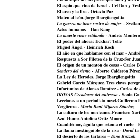
El espía que vino de Israel - Uri Dan y Ye
El arco y la lira - Octavio Paz
Maten al león-Jorge Ibargüengoitia
La guerra no tiene rostro de mujer
– Svetla
Actos humanos – Han Kang
La muerte viene estilando
- Andrés Montero
El poder del ahora: Eckhart Tolle
Miguel Ángel - Heinrich Koch
El año en que hablamos con el mar - Andr
Respuesta a Sor Filotea de la Cruz-Sor Jua
El origen de un montón de cosas - Carlos B
Sendero del viento
- Alberto Calderón Pérez
La Ley de Herodes. Jorge Ibargüengoitia
Gabriel García Márquez. Tres claves pereg
Infortunios de Alonso Ramírez - Carlos de
DIOSAS Creadoras del universo
- Sonia Ga
Lecciones a un periodista novel-Guillermo 
Vergüenza -
Mario Raul Mijares Sánchez
La cultura de los mexicanos-Francisco Xavi
Azul Humo-Antolina Ortiz Moore
Cuauhtémoc, águila que retoma el vuelo
- 
La llama inextinguible de la risa -
David Le
El desierto de los tártaros –
Dino Buzzati