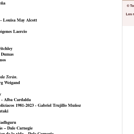
eña
© To
Los 
 - Louisa May Alcott
ógenes Laercio
itchley
e Dumas
mos
da Terán.
örg Weigand
y
- Alba Cardalda
olicíacos 1981-2023 - Gabriel Trujillo Muñoz
ntaki
 Sadhguru
ás – Dale Carnegie
ar de la vida – Dale Carnegie