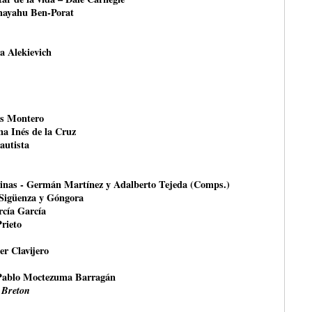
shayahu Ben-Porat
na Alekievich
és Montero
na Inés de la Cruz
autista
rinas - Germán Martínez y Adalberto Tejeda (Comps.)
 Sigüenza y Góngora
rcía García
Prieto
er Clavijero
Pablo Moctezuma Barragán
 Breton