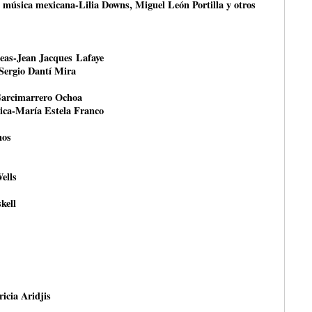
a música mexicana-Lilia Downs, Miguel León Portilla y otros
peas-Jean Jacques Lafaye
-Sergio Dantí Mira
Garcimarrero Ochoa
tica-María Estela Franco
nos
ells
kell
ricia Aridjis