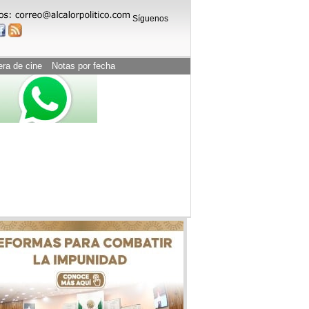
Síguenos
era de cine
Notas por fecha