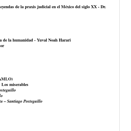
leyendas de la praxis judicial en el México del siglo XX - Dr.
ria de la humanidad - Yuval Noah Harari
or
e AMLO)
y Los miserables
steguillo
lo
te –
Santiago Posteguillo