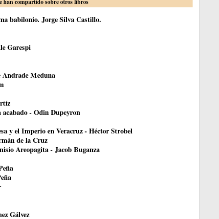
e han compartido sobre otros libros
a babilonio. Jorge Silva Castillo.
le Garespi
ce Andrade Meduna
om
rtíz
ha acabado - Odin Dupeyron
esa y el Imperio en Veracruz - Héctor Strobel
ermán de la Cruz
onisio Areopagita - Jacob Buganza
 Peña
Peña
r
nez Gálvez