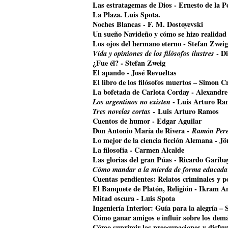
Las estratagemas de Dios - Ernesto de la P
La Plaza. Luis Spota.
Noches Blancas - F. M. Dostoyevski
Un sueño Navideño y cómo se hizo realidad
Los ojos del hermano eterno - Stefan Zweig
Vida y opiniones de los filósofos ilustres
- Di
¿Fue él? - Stefan Zweig
El apando - José Revueltas
El libro de los filósofos muertos – Simon Cr
La bofetada de Carlota Corday - Alexandr
Los argentinos no existen
- Luis Arturo Ra
Tres novelas cortas
- Luis Arturo Ramos
Cuentos de humor - Edgar Aguilar
Don Antonio María de Rivera -
Ramón Pere
Lo mejor de la ciencia ficción Alemana - J
La filosofía - Carmen Alcalde
Las glorias del gran Púas - Ricardo Gariba
Cómo mandar a la mierda de forma educada
Cuentas pendientes: Relatos criminales y p
El Banquete de Platón, Religión - Ikram A
Mitad oscura - Luis Spota
Ingeniería Interior: Guía para la alegría –
Cómo ganar amigos e influir sobre los dem
Cómo suprimir las preocupaciones y disfrut