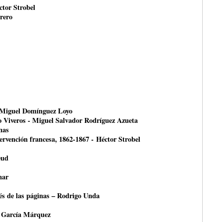
ctor Strobel
rero
- Miguel Domínguez Loyo
o Viveros - Miguel Salvador Rodríguez Azueta
nas
ntervención francesa, 1862-1867 - Héctor Strobel
eud
nar
avés de las páginas – Rodrigo Unda
 García Márquez