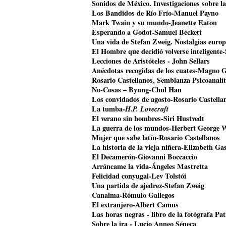
Sonidos de México. Investigaciones sobre l
Los Bandidos de Río Frío-Manuel Payno
Mark Twain y su mundo-Jeanette Eaton
Esperando a Godot-Samuel Beckett
Una vida de Stefan Zweig. Nostalgias euro
El Hombre que decidió volverse inteligente
Lecciones de Aristóteles - John Sellars
Anécdotas recogidas de los cuates-Magno 
Rosario Castellanos, Semblanza Psicoanalí
No-Cosas – Byung-Chul Han
Los convidados de agosto-Rosario Castella
La tumba-
H.P. Lovecraft
El verano sin hombres-Siri Hustvedt
La guerra de los mundos-Herbert George W
Mujer que sabe latín-Rosario Castellanos
La historia de la vieja niñera-Elizabeth Gas
El Decamerón-Giovanni Boccaccio
Arráncame la vida-Ángeles Mastretta
Felicidad conyugal-Lev Tolstói
Una partida de ajedrez-Stefan Zweig
Canaima-Rómulo Gallegos
El extranjero-Albert Camus
Las horas negras - libro de la fotógrafa Pat
Sobre la ira - Lucio Anneo Séneca