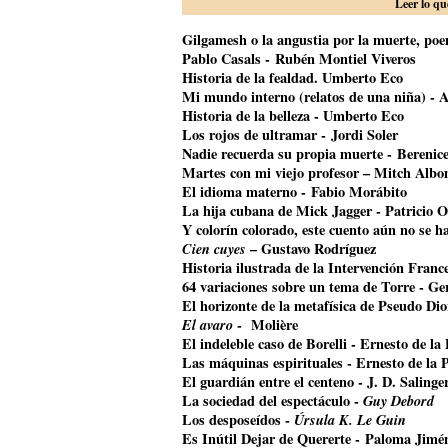
Leer lo qu
Gilgamesh o la angustia por la muerte, poem
Pablo Casals - Rubén Montiel Viveros
Historia de la fealdad. Umberto Eco
Mi mundo interno (relatos de una niña) - A
Historia de la belleza - Umberto Eco
Los rojos de ultramar - Jordi Soler
Nadie recuerda su propia muerte - Bereni
Martes con mi viejo profesor – Mitch Alb
El idioma materno - Fabio Morábito
La hija cubana de Mick Jagger
- Patricio O
Y colorín colorado, este cuento aún no se 
Cien cuyes
– Gustavo Rodríguez
Historia ilustrada de la Intervención Franc
64 variaciones sobre un tema de Torre - G
El horizonte de la metafísica de Pseudo Di
El avaro
- Molière
El indeleble caso de Borelli - Ernesto de la
Las máquinas espirituales - Ernesto de la 
El guardián entre el centeno - J. D. Salinge
La sociedad del espectáculo -
Guy Debord
Los desposeídos -
Úrsula K. Le Guin
Es Inútil Dejar de Quererte - Paloma Jimé