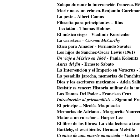
Xalapa durante la intervención francesa-Hé
Morir no es un crimen-Benjamín Garcimar
La peste - Albert Camus
Filosofía para principiantes – Rius
Leviatán - Thomas Hobbes
El músico ciego – Vladimir Korolenko
La carretera –
Cormac McCarthy
Ética para Amador - Fernando Savater
Los hijos de Sánchez-Oscar Lewis (1961)
Un viaje a México en 1864
- Paula Kolonitz
Antes del fin
- Ernesto Sabato
La Intervención y el Imperio en Veracruz 
La pesadilla jarocha, memorias de Panchit
Dios y los escritores mexicanos - Adela Sali
Resistir es vencer: Historia militar de la i
Las Damas Del Poder - Francisco Cruz
Introducción al psicoanálisis
– Sigmund Fr
El príncipe – Nicolás Maquiavelo
Memorias de Adriano - Marguerite Yource
Matar a un ruiseñor – Harper Lee
El libro de los libros: La vida lectora a tr
Bartleby, el escribiente. Herman Melville
Crónica de una muerte anunciada
– Gabriel