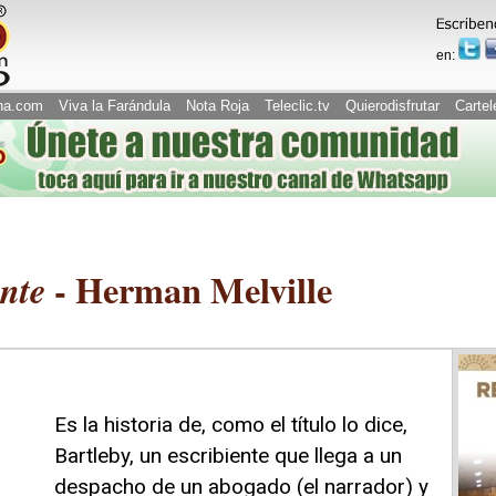
en:
na.com
Viva la Farándula
Nota Roja
Teleclic.tv
Quierodisfrutar
Cartel
- Herman Melville
ente
Es la historia de, como el título lo dice,
Bartleby, un escribiente que llega a un
despacho de un abogado (el narrador) y