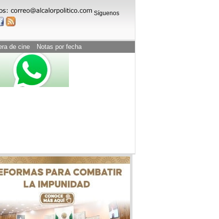
Síguenos
era de cine
Notas por fecha