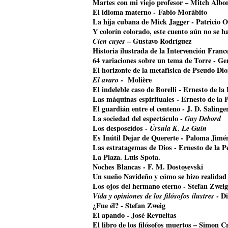
Martes con mi viejo profesor – Mitch Alb
El idioma materno - Fabio Morábito
La hija cubana de Mick Jagger
- Patricio O
Y colorín colorado, este cuento aún no se 
Cien cuyes
– Gustavo Rodríguez
Historia ilustrada de la Intervención Franc
64 variaciones sobre un tema de Torre - G
El horizonte de la metafísica de Pseudo Di
El avaro
- Molière
El indeleble caso de Borelli - Ernesto de la
Las máquinas espirituales - Ernesto de la 
El guardián entre el centeno - J. D. Salinge
La sociedad del espectáculo -
Guy Debord
Los desposeídos -
Úrsula K. Le Guin
Es Inútil Dejar de Quererte - Paloma Jimé
Las estratagemas de Dios - Ernesto de la P
La Plaza. Luis Spota.
Noches Blancas - F. M. Dostoyevski
Un sueño Navideño y cómo se hizo realidad
Los ojos del hermano eterno - Stefan Zweig
Vida y opiniones de los filósofos ilustres
- Di
¿Fue él? - Stefan Zweig
El apando - José Revueltas
El libro de los filósofos muertos – Simon Cr