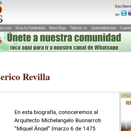
en:
na.com
Viva la Farándula
Nota Roja
Teleclic.tv
Quierodisfrutar
Cartel
erico Revilla
En esta biografía, conoceremos al
Arquitecto Michelangelo Buonarroti
“Miguel Ángel” (marzo 6 de 1475