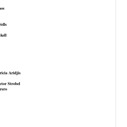
nos
ells
kell
ricia Aridjis
ctor Strobel
rero