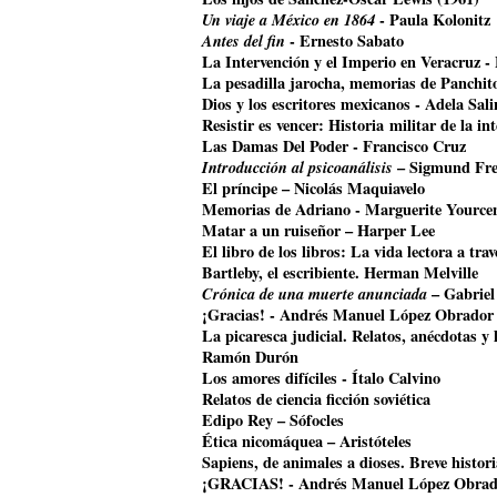
Un viaje a México en 1864
- Paula Kolonitz
Antes del fin
- Ernesto Sabato
La Intervención y el Imperio en Veracruz 
La pesadilla jarocha, memorias de Panchit
Dios y los escritores mexicanos - Adela Sali
Resistir es vencer: Historia militar de la i
Las Damas Del Poder - Francisco Cruz
Introducción al psicoanálisis
– Sigmund Fr
El príncipe – Nicolás Maquiavelo
Memorias de Adriano - Marguerite Yource
Matar a un ruiseñor – Harper Lee
El libro de los libros: La vida lectora a tr
Bartleby, el escribiente. Herman Melville
Crónica de una muerte anunciada
– Gabriel
¡Gracias! - Andrés Manuel López Obrador
La picaresca judicial. Relatos, anécdotas y 
Ramón Durón
Los amores difíciles - Ítalo Calvino
Relatos de ciencia ficción soviética
Edipo Rey – Sófocles
Ética nicomáquea – Aristóteles
Sapiens, de animales a dioses. Breve histo
¡GRACIAS! - Andrés Manuel López Obrad