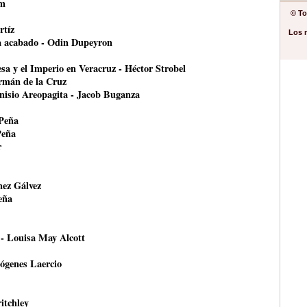
om
© To
rtíz
Los 
ha acabado - Odin Dupeyron
esa y el Imperio en Veracruz - Héctor Strobel
ermán de la Cruz
onisio Areopagita - Jacob Buganza
 Peña
Peña
r
nez Gálvez
eña
 - Louisa May Alcott
ógenes Laercio
itchley