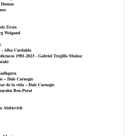
e Dumas
mos
da Terán.
örg Weigand
y
- Alba Cardalda
olicíacos 1981-2023 - Gabriel Trujillo Muñoz
ntaki
 Sadhguru
ás – Dale Carnegie
ar de la vida – Dale Carnegie
shayahu Ben-Porat
na Alekievich