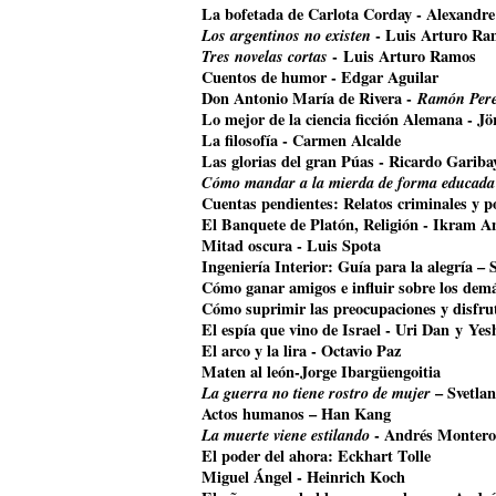
La bofetada de Carlota Corday - Alexandr
Los argentinos no existen
- Luis Arturo Ra
Tres novelas cortas
- Luis Arturo Ramos
Cuentos de humor - Edgar Aguilar
Don Antonio María de Rivera -
Ramón Pere
Lo mejor de la ciencia ficción Alemana - J
La filosofía - Carmen Alcalde
Las glorias del gran Púas - Ricardo Gariba
Cómo mandar a la mierda de forma educada
Cuentas pendientes: Relatos criminales y p
El Banquete de Platón, Religión - Ikram A
Mitad oscura - Luis Spota
Ingeniería Interior: Guía para la alegría –
Cómo ganar amigos e influir sobre los dem
Cómo suprimir las preocupaciones y disfrut
El espía que vino de Israel - Uri Dan y Ye
El arco y la lira - Octavio Paz
Maten al león-Jorge Ibargüengoitia
La guerra no tiene rostro de mujer
– Svetla
Actos humanos – Han Kang
La muerte viene estilando
- Andrés Montero
El poder del ahora: Eckhart Tolle
Miguel Ángel - Heinrich Koch