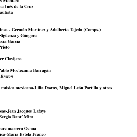
és Montero
na Inés de la Cruz
autista
rinas - Germán Martínez y Adalberto Tejeda (Comps.)
 Sigüenza y Góngora
rcía García
Prieto
er Clavijero
Pablo Moctezuma Barragán
 Breton
a música mexicana-Lilia Downs, Miguel León Portilla y otros
peas-Jean Jacques Lafaye
-Sergio Dantí Mira
Garcimarrero Ochoa
tica-María Estela Franco