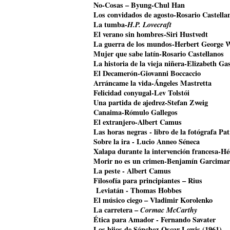
No-Cosas – Byung-Chul Han
Los convidados de agosto-Rosario Castella
La tumba-
H.P. Lovecraft
El verano sin hombres-Siri Hustvedt
La guerra de los mundos-Herbert George W
Mujer que sabe latín-Rosario Castellanos
La historia de la vieja niñera-Elizabeth Gas
El Decamerón-Giovanni Boccaccio
Arráncame la vida-Ángeles Mastretta
Felicidad conyugal-Lev Tolstói
Una partida de ajedrez-Stefan Zweig
Canaima-Rómulo Gallegos
El extranjero-Albert Camus
Las horas negras - libro de la fotógrafa Pat
Sobre la ira - Lucio Anneo Séneca
Xalapa durante la intervención francesa-Hé
Morir no es un crimen-Benjamín Garcimar
La peste - Albert Camus
Filosofía para principiantes – Rius
Leviatán - Thomas Hobbes
El músico ciego – Vladimir Korolenko
La carretera –
Cormac McCarthy
Ética para Amador - Fernando Savater
Los hijos de Sánchez-Oscar Lewis (1961)