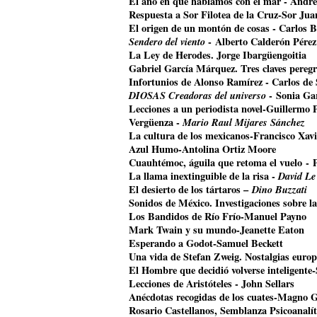
El año en que hablamos con el mar - Andr
Respuesta a Sor Filotea de la Cruz-Sor Jua
El origen de un montón de cosas - Carlos B
Sendero del viento
- Alberto Calderón Pérez
La Ley de Herodes. Jorge Ibargüengoitia
Gabriel García Márquez. Tres claves pereg
Infortunios de Alonso Ramírez - Carlos de
DIOSAS Creadoras del universo
- Sonia Ga
Lecciones a un periodista novel-Guillermo 
Vergüenza -
Mario Raul Mijares Sánchez
La cultura de los mexicanos-Francisco Xavi
Azul Humo-Antolina Ortiz Moore
Cuauhtémoc, águila que retoma el vuelo
- 
La llama inextinguible de la risa -
David Le
El desierto de los tártaros –
Dino Buzzati
Sonidos de México. Investigaciones sobre l
Los Bandidos de Río Frío-Manuel Payno
Mark Twain y su mundo-Jeanette Eaton
Esperando a Godot-Samuel Beckett
Una vida de Stefan Zweig. Nostalgias euro
El Hombre que decidió volverse inteligente
Lecciones de Aristóteles - John Sellars
Anécdotas recogidas de los cuates-Magno 
Rosario Castellanos, Semblanza Psicoanalí