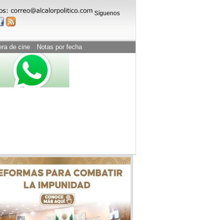
Síguenos
era de cine
Notas por fecha