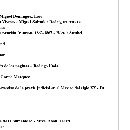
- Miguel Domínguez Loyo
o Viveros - Miguel Salvador Rodríguez Azueta
nas
ntervención francesa, 1862-1867 - Héctor Strobel
eud
nar
avés de las páginas – Rodrigo Unda
 García Márquez
leyendas de la praxis judicial en el México del siglo XX - Dr.
ria de la humanidad - Yuval Noah Harari
or