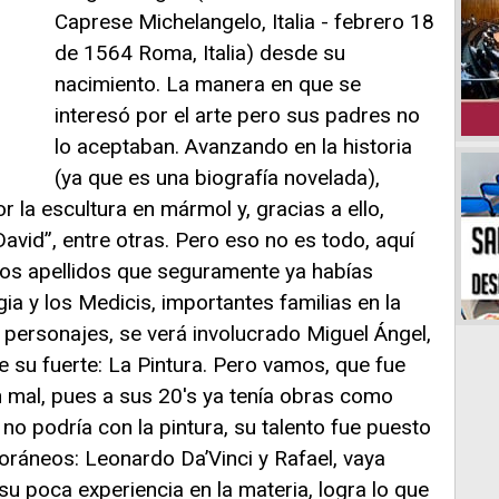
Caprese Michelangelo, Italia - febrero 18
de 1564 Roma, Italia) desde su
nacimiento. La manera en que se
interesó por el arte pero sus padres no
lo aceptaban. Avanzando en la historia
(ya que es una biografía novelada),
la escultura en mármol y, gracias a ello,
vid”, entre otras. Pero eso no es todo, aquí
os apellidos que seguramente ya habías
a y los Medicis, importantes familias en la
tos personajes, se verá involucrado Miguel Ángel,
 su fuerte: La Pintura. Pero vamos, que fue
en mal, pues a sus 20's ya tenía obras como
o podría con la pintura, su talento fue puesto
ráneos: Leonardo Da’Vinci y Rafael, vaya
u poca experiencia en la materia, logra lo que