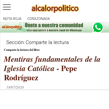
toggle
navigation
NOTA ROJA
CORAZONADA
Sección: Comparte la lectura
Comparte la lectura del libro
Mentiras fundamentales de la
- Pepe
Iglesia Católica
Rodríguez
18/07/2020