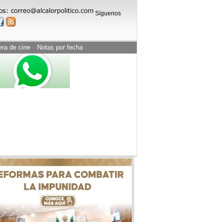
Síguenos
era de cine
Notas por fecha