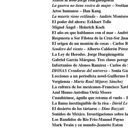
La guerra no tiene rostro de mujer
– Svetla
Actos humanos – Han Kang
La muerte viene estilando
- Andrés Montero
El poder del ahora: Eckhart Tolle
Miguel Ángel - Heinrich Koch
El año en que hablamos con el mar - Andr
Respuesta a Sor Filotea de la Cruz-Sor Jua
El origen de un montón de cosas - Carlos B
Sendero del viento
- Alberto Calderón Pérez
La Ley de Herodes. Jorge Ibargüengoitia
Gabriel García Márquez. Tres claves pereg
Infortunios de Alonso Ramírez - Carlos de
DIOSAS Creadoras del universo
- Sonia Ga
Lecciones a un periodista novel-Guillermo 
Vergüenza -
Mario Raul Mijares Sánchez
La cultura de los mexicanos-Francisco Xavi
Azul Humo-Antolina Ortiz Moore
Cuauhtémoc, águila que retoma el vuelo
- 
La llama inextinguible de la risa -
David Le
El desierto de los tártaros –
Dino Buzzati
Sonidos de México. Investigaciones sobre l
Los Bandidos de Río Frío-Manuel Payno
Mark Twain y su mundo-Jeanette Eaton