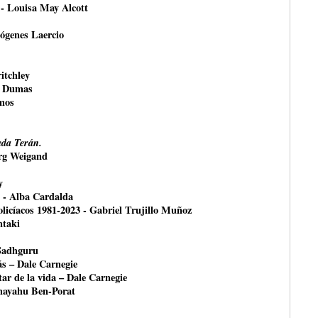
 - Louisa May Alcott
ógenes Laercio
itchley
e Dumas
mos
da Terán.
örg Weigand
y
- Alba Cardalda
olicíacos 1981-2023 - Gabriel Trujillo Muñoz
ntaki
 Sadhguru
ás – Dale Carnegie
ar de la vida – Dale Carnegie
shayahu Ben-Porat