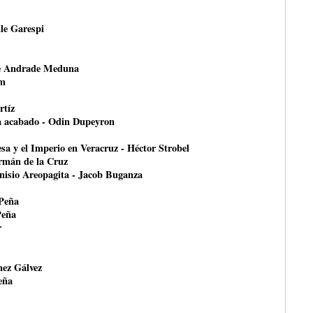
le Garespi
ce Andrade Meduna
om
rtíz
ha acabado - Odin Dupeyron
esa y el Imperio en Veracruz - Héctor Strobel
ermán de la Cruz
onisio Areopagita - Jacob Buganza
 Peña
Peña
r
nez Gálvez
eña