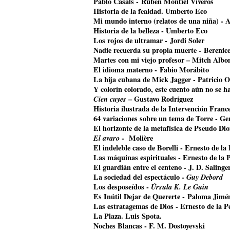
Pablo Casals - Rubén Montiel Viveros
Historia de la fealdad. Umberto Eco
Mi mundo interno (relatos de una niña) - A
Historia de la belleza - Umberto Eco
Los rojos de ultramar - Jordi Soler
Nadie recuerda su propia muerte - Bereni
Martes con mi viejo profesor – Mitch Alb
El idioma materno - Fabio Morábito
La hija cubana de Mick Jagger
- Patricio O
Y colorín colorado, este cuento aún no se 
Cien cuyes
– Gustavo Rodríguez
Historia ilustrada de la Intervención Franc
64 variaciones sobre un tema de Torre - G
El horizonte de la metafísica de Pseudo Di
El avaro
- Molière
El indeleble caso de Borelli - Ernesto de la
Las máquinas espirituales - Ernesto de la 
El guardián entre el centeno - J. D. Salinge
La sociedad del espectáculo -
Guy Debord
Los desposeídos -
Úrsula K. Le Guin
Es Inútil Dejar de Quererte - Paloma Jimé
Las estratagemas de Dios - Ernesto de la P
La Plaza. Luis Spota.
Noches Blancas - F. M. Dostoyevski