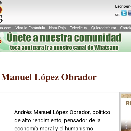
en:
na.com
Viva la Farándula
Nota Roja
Teleclic.tv
Quierodisfrutar
Cartel
s Manuel López Obrador
Andrés Manuel López Obrador, político
de alto rendimiento; pensador de la
economía moral y el humanismo