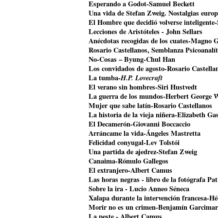
Esperando a Godot-Samuel Beckett
Una vida de Stefan Zweig. Nostalgias euro
El Hombre que decidió volverse inteligente
Lecciones de Aristóteles - John Sellars
Anécdotas recogidas de los cuates-Magno 
Rosario Castellanos, Semblanza Psicoanalí
No-Cosas – Byung-Chul Han
Los convidados de agosto-Rosario Castella
La tumba-
H.P. Lovecraft
El verano sin hombres-Siri Hustvedt
La guerra de los mundos-Herbert George W
Mujer que sabe latín-Rosario Castellanos
La historia de la vieja niñera-Elizabeth Gas
El Decamerón-Giovanni Boccaccio
Arráncame la vida-Ángeles Mastretta
Felicidad conyugal-Lev Tolstói
Una partida de ajedrez-Stefan Zweig
Canaima-Rómulo Gallegos
El extranjero-Albert Camus
Las horas negras - libro de la fotógrafa Pat
Sobre la ira - Lucio Anneo Séneca
Xalapa durante la intervención francesa-Hé
Morir no es un crimen-Benjamín Garcimar
La peste - Albert Camus