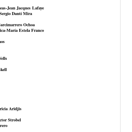
peas-Jean Jacques Lafaye
-Sergio Dantí Mira
Garcimarrero Ochoa
tica-María Estela Franco
nos
ells
kell
ricia Aridjis
ctor Strobel
rero