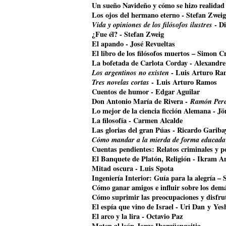
Un sueño Navideño y cómo se hizo realidad
Los ojos del hermano eterno - Stefan Zweig
Vida y opiniones de los filósofos ilustres
- Di
¿Fue él? - Stefan Zweig
El apando - José Revueltas
El libro de los filósofos muertos – Simon Cr
La bofetada de Carlota Corday - Alexandr
Los argentinos no existen
- Luis Arturo Ra
Tres novelas cortas
- Luis Arturo Ramos
Cuentos de humor - Edgar Aguilar
Don Antonio María de Rivera -
Ramón Pere
Lo mejor de la ciencia ficción Alemana - J
La filosofía - Carmen Alcalde
Las glorias del gran Púas - Ricardo Gariba
Cómo mandar a la mierda de forma educada
Cuentas pendientes: Relatos criminales y p
El Banquete de Platón, Religión - Ikram A
Mitad oscura - Luis Spota
Ingeniería Interior: Guía para la alegría –
Cómo ganar amigos e influir sobre los dem
Cómo suprimir las preocupaciones y disfrut
El espía que vino de Israel - Uri Dan y Ye
El arco y la lira - Octavio Paz
Maten al león-Jorge Ibargüengoitia