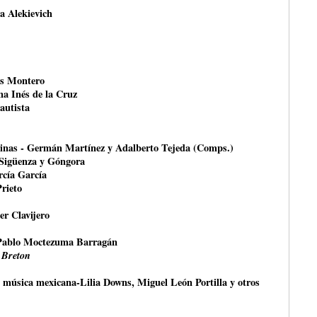
na Alekievich
és Montero
na Inés de la Cruz
autista
rinas - Germán Martínez y Adalberto Tejeda (Comps.)
 Sigüenza y Góngora
rcía García
Prieto
er Clavijero
Pablo Moctezuma Barragán
 Breton
a música mexicana-Lilia Downs, Miguel León Portilla y otros