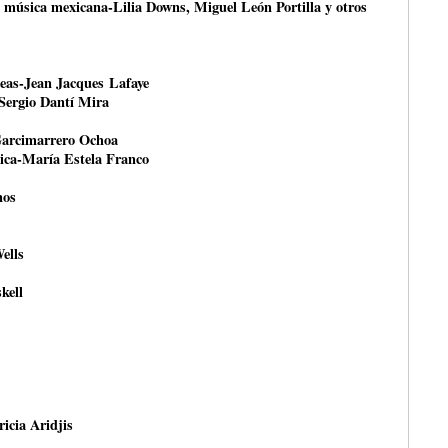
a música mexicana-Lilia Downs, Miguel León Portilla y otros
peas-Jean Jacques Lafaye
-Sergio Dantí Mira
Garcimarrero Ochoa
tica-María Estela Franco
nos
ells
kell
ricia Aridjis