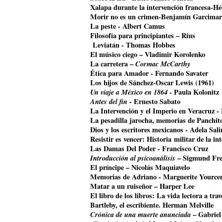
Xalapa durante la intervención francesa-Hé
Morir no es un crimen-Benjamín Garcimar
La peste - Albert Camus
Filosofía para principiantes – Rius
Leviatán - Thomas Hobbes
El músico ciego – Vladimir Korolenko
La carretera –
Cormac McCarthy
Ética para Amador - Fernando Savater
Los hijos de Sánchez-Oscar Lewis (1961)
Un viaje a México en 1864
- Paula Kolonitz
Antes del fin
- Ernesto Sabato
La Intervención y el Imperio en Veracruz 
La pesadilla jarocha, memorias de Panchit
Dios y los escritores mexicanos - Adela Sali
Resistir es vencer: Historia militar de la i
Las Damas Del Poder - Francisco Cruz
Introducción al psicoanálisis
– Sigmund Fr
El príncipe – Nicolás Maquiavelo
Memorias de Adriano - Marguerite Yource
Matar a un ruiseñor – Harper Lee
El libro de los libros: La vida lectora a tr
Bartleby, el escribiente. Herman Melville
Crónica de una muerte anunciada
– Gabriel