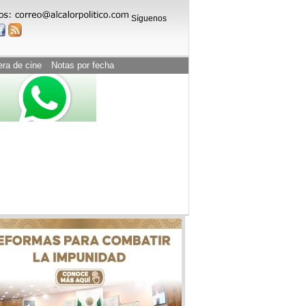
Síguenos
era de cine
Notas por fecha