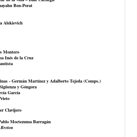
shayahu Ben-Porat
na Alekievich
és Montero
na Inés de la Cruz
autista
rinas - Germán Martínez y Adalberto Tejeda (Comps.)
 Sigüenza y Góngora
rcía García
Prieto
er Clavijero
Pablo Moctezuma Barragán
 Breton