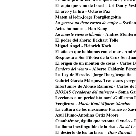
El espía que vino de Israel - Uri Dan y Ye
El arco y la lira - Octavio Paz
Maten al león-Jorge Ibargüengoitia
La guerra no tiene rostro de mujer
– Svetla
Actos humanos – Han Kang
La muerte viene estilando
- Andrés Montero
El poder del ahora: Eckhart Tolle
Miguel Ángel - Heinrich Koch
El año en que hablamos con el mar - Andr
Respuesta a Sor Filotea de la Cruz-Sor Jua
El origen de un montón de cosas - Carlos B
Sendero del viento
- Alberto Calderón Pérez
La Ley de Herodes. Jorge Ibargüengoitia
Gabriel García Márquez. Tres claves pereg
Infortunios de Alonso Ramírez - Carlos de
DIOSAS Creadoras del universo
- Sonia Ga
Lecciones a un periodista novel-Guillermo 
Vergüenza -
Mario Raul Mijares Sánchez
La cultura de los mexicanos-Francisco Xavi
Azul Humo-Antolina Ortiz Moore
Cuauhtémoc, águila que retoma el vuelo
- 
La llama inextinguible de la risa -
David Le
El desierto de los tártaros –
Dino Buzzati