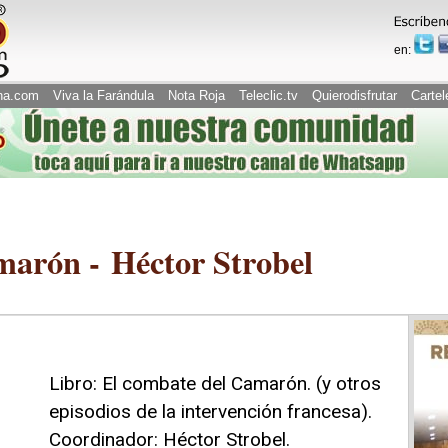
en:
na.com
Viva la Farándula
Nota Roja
Teleclic.tv
Quierodisfrutar
Cartel
marón - Héctor Strobel
Libro: El combate del Camarón. (y otros
episodios de la intervención francesa).
Coordinador: Héctor Strobel.