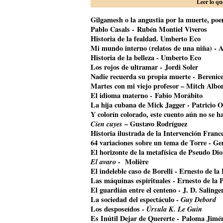
Leer lo qu
Gilgamesh o la angustia por la muerte, poem
Pablo Casals - Rubén Montiel Viveros
Historia de la fealdad. Umberto Eco
Mi mundo interno (relatos de una niña) - A
Historia de la belleza - Umberto Eco
Los rojos de ultramar - Jordi Soler
Nadie recuerda su propia muerte - Bereni
Martes con mi viejo profesor – Mitch Alb
El idioma materno - Fabio Morábito
La hija cubana de Mick Jagger
- Patricio O
Y colorín colorado, este cuento aún no se 
Cien cuyes
– Gustavo Rodríguez
Historia ilustrada de la Intervención Franc
64 variaciones sobre un tema de Torre - G
El horizonte de la metafísica de Pseudo Di
El avaro
- Molière
El indeleble caso de Borelli - Ernesto de la
Las máquinas espirituales - Ernesto de la 
El guardián entre el centeno - J. D. Salinge
La sociedad del espectáculo -
Guy Debord
Los desposeídos -
Úrsula K. Le Guin
Es Inútil Dejar de Quererte - Paloma Jimé