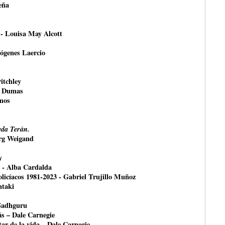
eña
 - Louisa May Alcott
ógenes Laercio
itchley
e Dumas
mos
da Terán.
örg Weigand
y
- Alba Cardalda
olicíacos 1981-2023 - Gabriel Trujillo Muñoz
ntaki
 Sadhguru
ás – Dale Carnegie
ar de la vida – Dale Carnegie