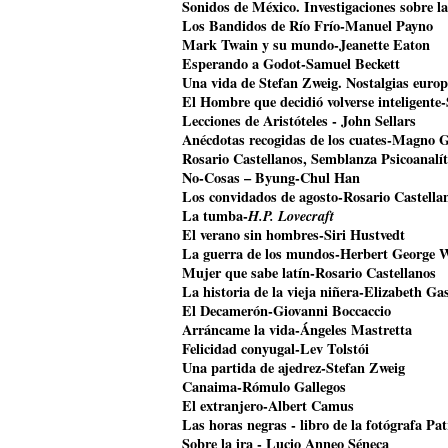
Sonidos de México. Investigaciones sobre l
Los Bandidos de Río Frío-Manuel Payno
Mark Twain y su mundo-Jeanette Eaton
Esperando a Godot-Samuel Beckett
Una vida de Stefan Zweig. Nostalgias euro
El Hombre que decidió volverse inteligente
Lecciones de Aristóteles - John Sellars
Anécdotas recogidas de los cuates-Magno 
Rosario Castellanos, Semblanza Psicoanalí
No-Cosas – Byung-Chul Han
Los convidados de agosto-Rosario Castella
La tumba-
H.P. Lovecraft
El verano sin hombres-Siri Hustvedt
La guerra de los mundos-Herbert George W
Mujer que sabe latín-Rosario Castellanos
La historia de la vieja niñera-Elizabeth Gas
El Decamerón-Giovanni Boccaccio
Arráncame la vida-Ángeles Mastretta
Felicidad conyugal-Lev Tolstói
Una partida de ajedrez-Stefan Zweig
Canaima-Rómulo Gallegos
El extranjero-Albert Camus
Las horas negras - libro de la fotógrafa Pat
Sobre la ira - Lucio Anneo Séneca