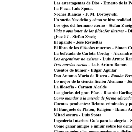
Las estratagemas de Dios - Ernesto de la P
La Plaza. Luis Spota.
Noches Blancas - F. M. Dostoyevski
Un sueño Navideño y cómo se hizo realidad
Los ojos del hermano eterno - Stefan Zweig
Vida y opiniones de los filósofos ilustres
- Di
¿Fue él? - Stefan Zweig
El apando - José Revueltas
El libro de los filósofos muertos – Simon Cr
La bofetada de Carlota Corday - Alexandr
Los argentinos no existen
- Luis Arturo Ra
Tres novelas cortas
- Luis Arturo Ramos
Cuentos de humor - Edgar Aguilar
Don Antonio María de Rivera -
Ramón Pere
Lo mejor de la ciencia ficción Alemana - J
La filosofía - Carmen Alcalde
Las glorias del gran Púas - Ricardo Gariba
Cómo mandar a la mierda de forma educada
Cuentas pendientes: Relatos criminales y p
El Banquete de Platón, Religión - Ikram A
Mitad oscura - Luis Spota
Ingeniería Interior: Guía para la alegría –
Cómo ganar amigos e influir sobre los dem
Cómo suprimir las preocupaciones y disfrut