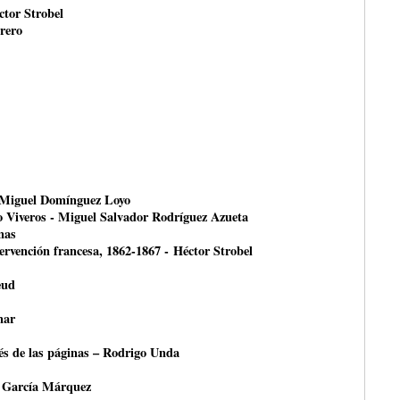
ctor Strobel
rero
- Miguel Domínguez Loyo
o Viveros - Miguel Salvador Rodríguez Azueta
nas
ntervención francesa, 1862-1867 - Héctor Strobel
eud
nar
avés de las páginas – Rodrigo Unda
 García Márquez