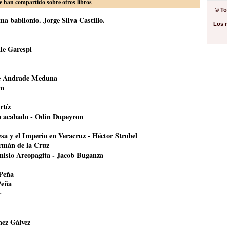
e han compartido sobre otros libros
© To
a babilonio. Jorge Silva Castillo.
Los 
le Garespi
ce Andrade Meduna
om
rtíz
ha acabado - Odin Dupeyron
esa y el Imperio en Veracruz - Héctor Strobel
ermán de la Cruz
onisio Areopagita - Jacob Buganza
 Peña
Peña
r
nez Gálvez