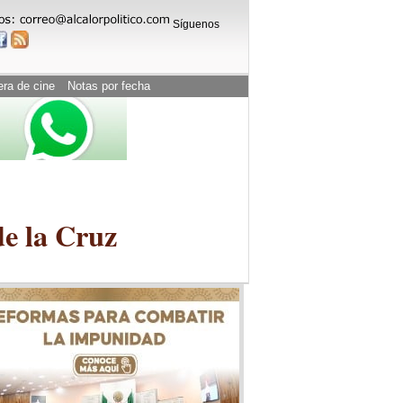
Síguenos
era de cine
Notas por fecha
de la Cruz