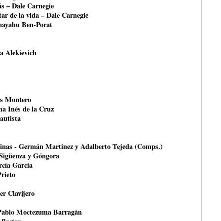
ás – Dale Carnegie
ar de la vida – Dale Carnegie
shayahu Ben-Porat
na Alekievich
és Montero
na Inés de la Cruz
autista
rinas - Germán Martínez y Adalberto Tejeda (Comps.)
 Sigüenza y Góngora
rcía García
Prieto
er Clavijero
Pablo Moctezuma Barragán