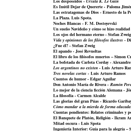
Los desposeídos -
Úrsula K. Le Guin
Es Inútil Dejar de Quererte - Paloma Jimé
Las estratagemas de Dios - Ernesto de la P
La Plaza. Luis Spota.
Noches Blancas - F. M. Dostoyevski
Un sueño Navideño y cómo se hizo realidad
Los ojos del hermano eterno - Stefan Zweig
Vida y opiniones de los filósofos ilustres
- Di
¿Fue él? - Stefan Zweig
El apando - José Revueltas
El libro de los filósofos muertos – Simon Cr
La bofetada de Carlota Corday - Alexandr
Los argentinos no existen
- Luis Arturo Ra
Tres novelas cortas
- Luis Arturo Ramos
Cuentos de humor - Edgar Aguilar
Don Antonio María de Rivera -
Ramón Pere
Lo mejor de la ciencia ficción Alemana - J
La filosofía - Carmen Alcalde
Las glorias del gran Púas - Ricardo Gariba
Cómo mandar a la mierda de forma educada
Cuentas pendientes: Relatos criminales y p
El Banquete de Platón, Religión - Ikram A
Mitad oscura - Luis Spota
Ingeniería Interior: Guía para la alegría –