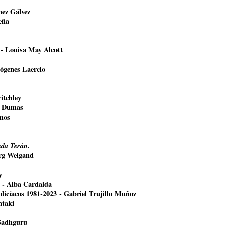
nez Gálvez
eña
 - Louisa May Alcott
ógenes Laercio
itchley
e Dumas
mos
da Terán.
örg Weigand
y
- Alba Cardalda
olicíacos 1981-2023 - Gabriel Trujillo Muñoz
ntaki
 Sadhguru