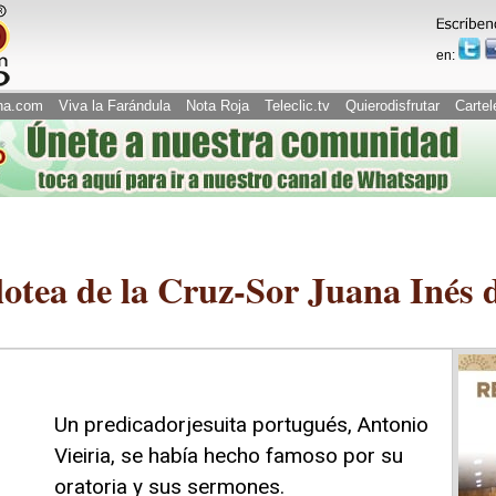
en:
na.com
Viva la Farándula
Nota Roja
Teleclic.tv
Quierodisfrutar
Cartel
lotea de la Cruz-Sor Juana Inés 
Un predicadorjesuita portugués, Antonio
Vieiria, se había hecho famoso por su
oratoria y sus sermones.