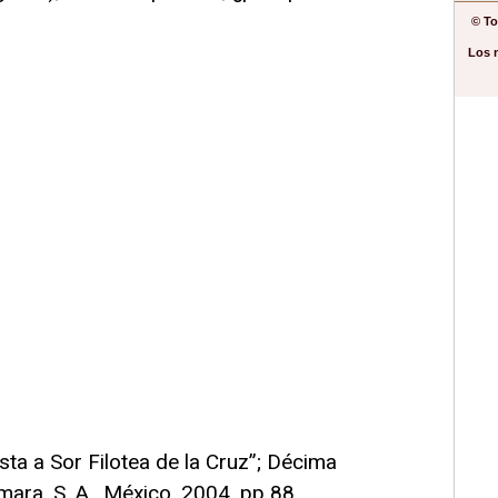
© To
Los 
sta a Sor Filotea de la Cruz”; Décima
mara, S. A., México, 2004, pp 88.