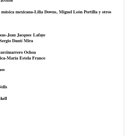
 Breton
a música mexicana-Lilia Downs, Miguel León Portilla y otros
peas-Jean Jacques Lafaye
-Sergio Dantí Mira
Garcimarrero Ochoa
tica-María Estela Franco
nos
ells
kell