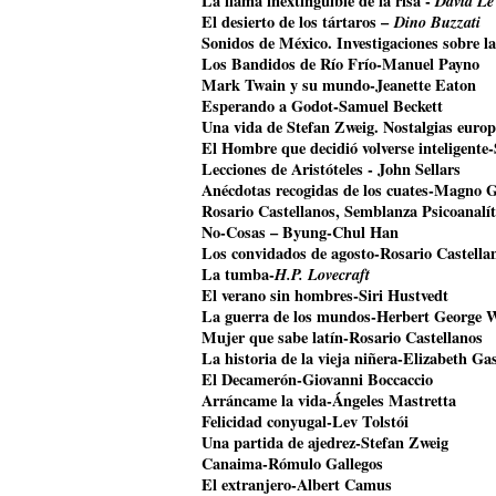
La llama inextinguible de la risa -
David Le
El desierto de los tártaros –
Dino Buzzati
Sonidos de México. Investigaciones sobre l
Los Bandidos de Río Frío-Manuel Payno
Mark Twain y su mundo-Jeanette Eaton
Esperando a Godot-Samuel Beckett
Una vida de Stefan Zweig. Nostalgias euro
El Hombre que decidió volverse inteligente
Lecciones de Aristóteles - John Sellars
Anécdotas recogidas de los cuates-Magno 
Rosario Castellanos, Semblanza Psicoanalí
No-Cosas – Byung-Chul Han
Los convidados de agosto-Rosario Castella
La tumba-
H.P. Lovecraft
El verano sin hombres-Siri Hustvedt
La guerra de los mundos-Herbert George W
Mujer que sabe latín-Rosario Castellanos
La historia de la vieja niñera-Elizabeth Gas
El Decamerón-Giovanni Boccaccio
Arráncame la vida-Ángeles Mastretta
Felicidad conyugal-Lev Tolstói
Una partida de ajedrez-Stefan Zweig
Canaima-Rómulo Gallegos
El extranjero-Albert Camus