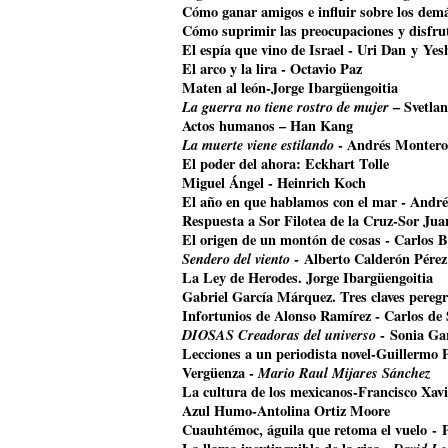
Cómo ganar amigos e influir sobre los dem
Cómo suprimir las preocupaciones y disfrut
El espía que vino de Israel - Uri Dan y Ye
El arco y la lira - Octavio Paz
Maten al león-Jorge Ibargüengoitia
La guerra no tiene rostro de mujer
– Svetla
Actos humanos – Han Kang
La muerte viene estilando
- Andrés Montero
El poder del ahora: Eckhart Tolle
Miguel Ángel - Heinrich Koch
El año en que hablamos con el mar - Andr
Respuesta a Sor Filotea de la Cruz-Sor Jua
El origen de un montón de cosas - Carlos B
Sendero del viento
- Alberto Calderón Pérez
La Ley de Herodes. Jorge Ibargüengoitia
Gabriel García Márquez. Tres claves pereg
Infortunios de Alonso Ramírez - Carlos de
DIOSAS Creadoras del universo
- Sonia Ga
Lecciones a un periodista novel-Guillermo 
Vergüenza -
Mario Raul Mijares Sánchez
La cultura de los mexicanos-Francisco Xavi
Azul Humo-Antolina Ortiz Moore
Cuauhtémoc, águila que retoma el vuelo
- 