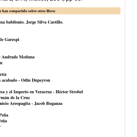
e han compartido sobre otros libros
a babilonio. Jorge Silva Castillo.
le Garespi
ce Andrade Meduna
om
rtíz
ha acabado - Odin Dupeyron
esa y el Imperio en Veracruz - Héctor Strobel
ermán de la Cruz
onisio Areopagita - Jacob Buganza
 Peña
Peña
r