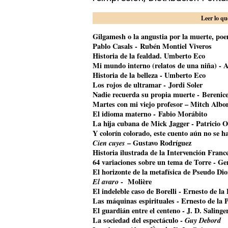
Leer lo qu
Gilgamesh o la angustia por la muerte, poem
Pablo Casals - Rubén Montiel Viveros
Historia de la fealdad. Umberto Eco
Mi mundo interno (relatos de una niña) - A
Historia de la belleza - Umberto Eco
Los rojos de ultramar - Jordi Soler
Nadie recuerda su propia muerte - Bereni
Martes con mi viejo profesor – Mitch Alb
El idioma materno - Fabio Morábito
La hija cubana de Mick Jagger
- Patricio O
Y colorín colorado, este cuento aún no se 
Cien cuyes
– Gustavo Rodríguez
Historia ilustrada de la Intervención Franc
64 variaciones sobre un tema de Torre - G
El horizonte de la metafísica de Pseudo Di
El avaro
- Molière
El indeleble caso de Borelli - Ernesto de la
Las máquinas espirituales - Ernesto de la 
El guardián entre el centeno - J. D. Salinge
La sociedad del espectáculo -
Guy Debord