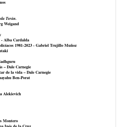
mos
da Terán.
örg Weigand
y
- Alba Cardalda
olicíacos 1981-2023 - Gabriel Trujillo Muñoz
ntaki
 Sadhguru
ás – Dale Carnegie
ar de la vida – Dale Carnegie
shayahu Ben-Porat
na Alekievich
és Montero
na Inés de la Cruz