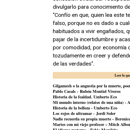
divulgarlo para conocimiento d
"Confío en que, quien lea este te
falso, porque no es dado a cualq
habituados a vivir engañados, q
pajar de la incertidumbre y aca
por comodidad, por economía 
tozudamente en creer y defend
de las verdades".
Leer lo qu
Gilgamesh o la angustia por la muerte, poem
Pablo Casals - Rubén Montiel Viveros
Historia de la fealdad. Umberto Eco
Mi mundo interno (relatos de una niña) - A
Historia de la belleza - Umberto Eco
Los rojos de ultramar - Jordi Soler
Nadie recuerda su propia muerte - Bereni
Martes con mi viejo profesor – Mitch Alb
El idioma materno - Fabio Morábito