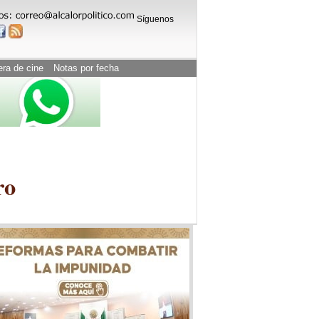
Síguenos
era de cine
Notas por fecha
ro