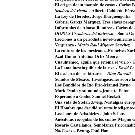
El origen de un montón de cosas - Carlos B
Sendero del viento
- Alberto Calderón Pérez
La Ley de Herodes. Jorge Ibargüengoitia
Gabriel García Márquez. Tres claves pereg
Infortunios de Alonso Ramírez - Carlos de
DIOSAS Creadoras del universo
- Sonia Ga
Lecciones a un periodista novel-Guillermo 
Vergüenza -
Mario Raul Mijares Sánchez
La cultura de los mexicanos-Francisco Xavi
Azul Humo-Antolina Ortiz Moore
Cuauhtémoc, águila que retoma el vuelo
- 
La llama inextinguible de la risa -
David Le
El desierto de los tártaros –
Dino Buzzati
Sonidos de México. Investigaciones sobre l
Los Bandidos de Río Frío-Manuel Payno
Mark Twain y su mundo-Jeanette Eaton
Esperando a Godot-Samuel Beckett
Una vida de Stefan Zweig. Nostalgias euro
El Hombre que decidió volverse inteligente
Lecciones de Aristóteles - John Sellars
Anécdotas recogidas de los cuates-Magno 
Rosario Castellanos, Semblanza Psicoanalí
No-Cosas – Byung-Chul Han