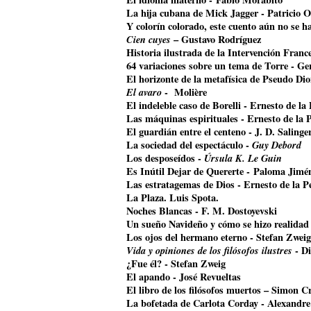
La hija cubana de Mick Jagger
- Patricio O
Y colorín colorado, este cuento aún no se 
Cien cuyes
– Gustavo Rodríguez
Historia ilustrada de la Intervención Franc
64 variaciones sobre un tema de Torre - G
El horizonte de la metafísica de Pseudo Di
El avaro
- Molière
El indeleble caso de Borelli - Ernesto de la
Las máquinas espirituales - Ernesto de la 
El guardián entre el centeno - J. D. Salinge
La sociedad del espectáculo -
Guy Debord
Los desposeídos -
Úrsula K. Le Guin
Es Inútil Dejar de Quererte - Paloma Jimé
Las estratagemas de Dios - Ernesto de la P
La Plaza. Luis Spota.
Noches Blancas - F. M. Dostoyevski
Un sueño Navideño y cómo se hizo realidad
Los ojos del hermano eterno - Stefan Zweig
Vida y opiniones de los filósofos ilustres
- Di
¿Fue él? - Stefan Zweig
El apando - José Revueltas
El libro de los filósofos muertos – Simon Cr
La bofetada de Carlota Corday - Alexandr