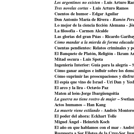
Los argentinos no existen
- Luis Arturo Ra
Tres novelas cortas
- Luis Arturo Ramos
Cuentos de humor - Edgar Aguilar
Don Antonio María de Rivera -
Ramón Pere
Lo mejor de la ciencia ficción Alemana - J
La filosofía - Carmen Alcalde
Las glorias del gran Púas - Ricardo Gariba
Cómo mandar a la mierda de forma educada
Cuentas pendientes: Relatos criminales y p
El Banquete de Platón, Religión - Ikram A
Mitad oscura - Luis Spota
Ingeniería Interior: Guía para la alegría –
Cómo ganar amigos e influir sobre los dem
Cómo suprimir las preocupaciones y disfrut
El espía que vino de Israel - Uri Dan y Ye
El arco y la lira - Octavio Paz
Maten al león-Jorge Ibargüengoitia
La guerra no tiene rostro de mujer
– Svetla
Actos humanos – Han Kang
La muerte viene estilando
- Andrés Montero
El poder del ahora: Eckhart Tolle
Miguel Ángel - Heinrich Koch
El año en que hablamos con el mar - Andr
Respuesta a Sor Filotea de la Cruz-Sor Jua