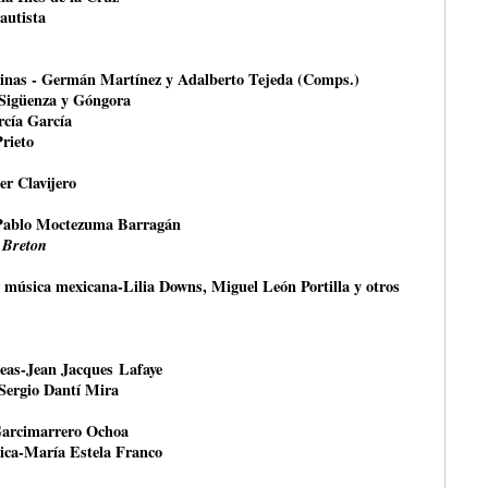
autista
rinas - Germán Martínez y Adalberto Tejeda (Comps.)
 Sigüenza y Góngora
rcía García
Prieto
er Clavijero
Pablo Moctezuma Barragán
 Breton
a música mexicana-Lilia Downs, Miguel León Portilla y otros
peas-Jean Jacques Lafaye
-Sergio Dantí Mira
Garcimarrero Ochoa
tica-María Estela Franco