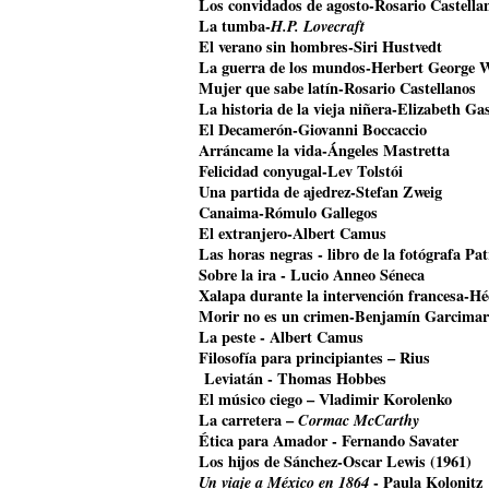
Los convidados de agosto-Rosario Castella
La tumba-
H.P. Lovecraft
El verano sin hombres-Siri Hustvedt
La guerra de los mundos-Herbert George W
Mujer que sabe latín-Rosario Castellanos
La historia de la vieja niñera-Elizabeth Gas
El Decamerón-Giovanni Boccaccio
Arráncame la vida-Ángeles Mastretta
Felicidad conyugal-Lev Tolstói
Una partida de ajedrez-Stefan Zweig
Canaima-Rómulo Gallegos
El extranjero-Albert Camus
Las horas negras - libro de la fotógrafa Pat
Sobre la ira - Lucio Anneo Séneca
Xalapa durante la intervención francesa-Hé
Morir no es un crimen-Benjamín Garcimar
La peste - Albert Camus
Filosofía para principiantes – Rius
Leviatán - Thomas Hobbes
El músico ciego – Vladimir Korolenko
La carretera –
Cormac McCarthy
Ética para Amador - Fernando Savater
Los hijos de Sánchez-Oscar Lewis (1961)
Un viaje a México en 1864
- Paula Kolonitz