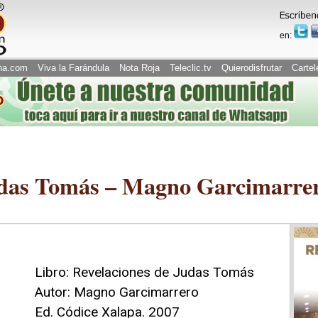
en:
na.com
Viva la Farándula
Nota Roja
Teleclic.tv
Quierodisfrutar
Cartel
udas Tomás – Magno Garcimarre
Libro: Revelaciones de Judas Tomás
Autor: Magno Garcimarrero
Ed. Códice Xalapa. 2007