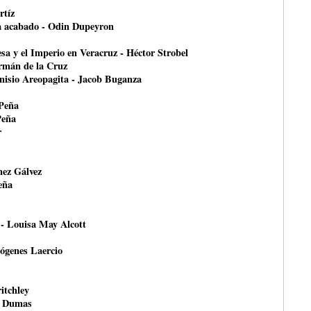
rtíz
ha acabado - Odin Dupeyron
esa y el Imperio en Veracruz - Héctor Strobel
ermán de la Cruz
onisio Areopagita - Jacob Buganza
 Peña
Peña
r
nez Gálvez
eña
 - Louisa May Alcott
ógenes Laercio
itchley
e Dumas