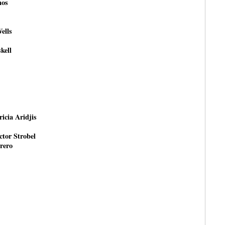
nos
ells
kell
ricia Aridjis
ctor Strobel
rero