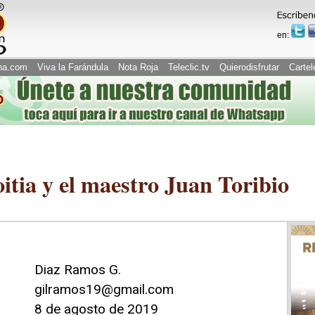
en:
na.com
Viva la Farándula
Nota Roja
Teleclic.tv
Quierodisfrutar
Cartel
itia y el maestro Juan Toribio
Diaz Ramos G.
gilramos19@gmail.com
8 de agosto de 2019