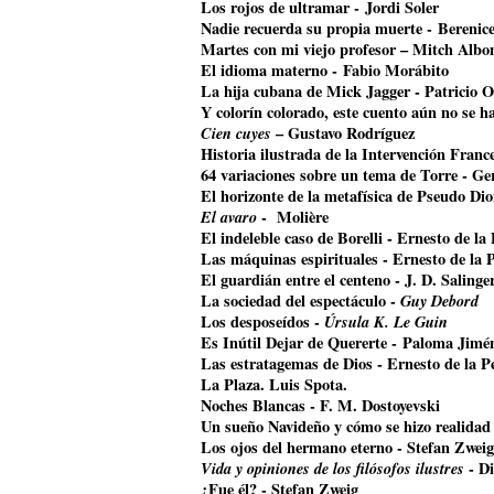
Los rojos de ultramar - Jordi Soler
Nadie recuerda su propia muerte - Bereni
Martes con mi viejo profesor – Mitch Alb
El idioma materno - Fabio Morábito
La hija cubana de Mick Jagger
- Patricio O
Y colorín colorado, este cuento aún no se 
Cien cuyes
– Gustavo Rodríguez
Historia ilustrada de la Intervención Franc
64 variaciones sobre un tema de Torre - G
El horizonte de la metafísica de Pseudo Di
El avaro
- Molière
El indeleble caso de Borelli - Ernesto de la
Las máquinas espirituales - Ernesto de la 
El guardián entre el centeno - J. D. Salinge
La sociedad del espectáculo -
Guy Debord
Los desposeídos -
Úrsula K. Le Guin
Es Inútil Dejar de Quererte - Paloma Jimé
Las estratagemas de Dios - Ernesto de la P
La Plaza. Luis Spota.
Noches Blancas - F. M. Dostoyevski
Un sueño Navideño y cómo se hizo realidad
Los ojos del hermano eterno - Stefan Zweig
Vida y opiniones de los filósofos ilustres
- Di
¿Fue él? - Stefan Zweig