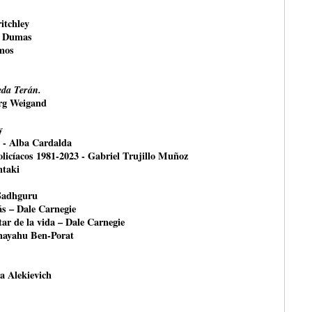
itchley
e Dumas
mos
da Terán.
örg Weigand
y
- Alba Cardalda
olicíacos 1981-2023 - Gabriel Trujillo Muñoz
ntaki
 Sadhguru
ás – Dale Carnegie
ar de la vida – Dale Carnegie
shayahu Ben-Porat
na Alekievich