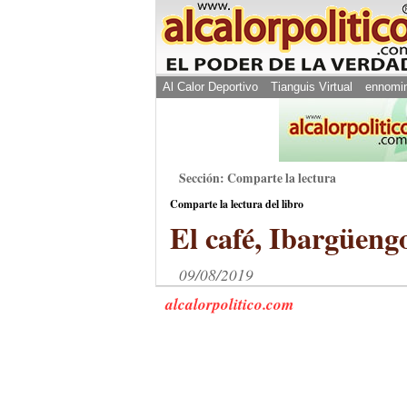
Al Calor Deportivo
Tianguis Virtual
ennomi
Sección: Comparte la lectura
Comparte la lectura del libro
El café, Ibargüengo
09/08/2019
alcalorpolitico.com