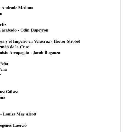
ce Andrade Meduna
om
rtíz
ha acabado - Odin Dupeyron
esa y el Imperio en Veracruz - Héctor Strobel
ermán de la Cruz
onisio Areopagita - Jacob Buganza
 Peña
Peña
r
nez Gálvez
eña
 - Louisa May Alcott
ógenes Laercio