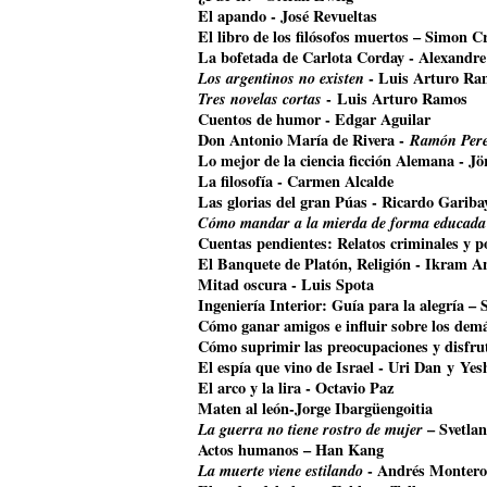
El apando - José Revueltas
El libro de los filósofos muertos – Simon Cr
La bofetada de Carlota Corday - Alexandr
Los argentinos no existen
- Luis Arturo Ra
Tres novelas cortas
- Luis Arturo Ramos
Cuentos de humor - Edgar Aguilar
Don Antonio María de Rivera -
Ramón Pere
Lo mejor de la ciencia ficción Alemana - J
La filosofía - Carmen Alcalde
Las glorias del gran Púas - Ricardo Gariba
Cómo mandar a la mierda de forma educada
Cuentas pendientes: Relatos criminales y p
El Banquete de Platón, Religión - Ikram A
Mitad oscura - Luis Spota
Ingeniería Interior: Guía para la alegría –
Cómo ganar amigos e influir sobre los dem
Cómo suprimir las preocupaciones y disfrut
El espía que vino de Israel - Uri Dan y Ye
El arco y la lira - Octavio Paz
Maten al león-Jorge Ibargüengoitia
La guerra no tiene rostro de mujer
– Svetla
Actos humanos – Han Kang
La muerte viene estilando
- Andrés Montero