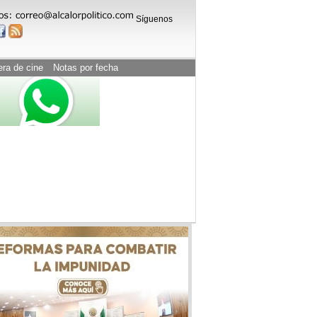
Síguenos
era de cine
Notas por fecha