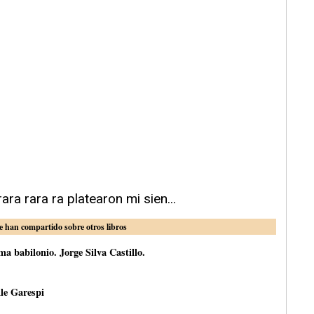
ara rara ra platearon mi sien...
e han compartido sobre otros libros
a babilonio. Jorge Silva Castillo.
le Garespi